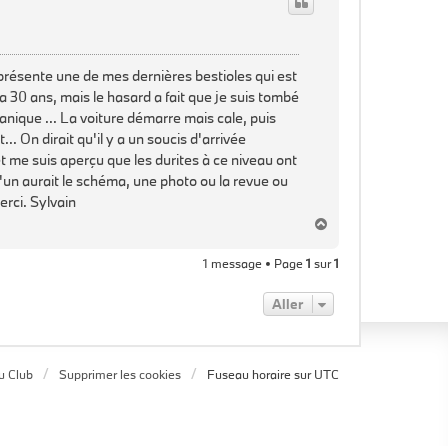
présente une de mes dernières bestioles qui est
a 30 ans, mais le hasard a fait que je suis tombé
anique ... La voiture démarre mais cale, puis
.. On dirait qu'il y a un soucis d'arrivée
 et me suis aperçu que les durites à ce niveau ont
'un aurait le schéma, une photo ou la revue ou
erci. Sylvain
H
a
u
1 message • Page
1
sur
1
t
Aller
u Club
Supprimer les cookies
Fuseau horaire sur
UTC