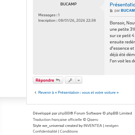
Présentatio
BUCAMP
M
par
BUCAM
Messages :
1
e
Inscription :
08/01/26, 2026 22:38
s
Bonsoir, Nouv
s
une petite 31
a
sur ce petit 
g
ensuite redéma
e
d'essence et 
déjà été démo
l'on voit les
Répondre
Revenir à « Présentation : vous et votre voiture »
Développé par
phpBB
® Forum Software © phpBB Limited
Traduction française officielle
©
Qiaeru
Style we_universal created by
INVENTEA
|
nextgen
Confidentialité
|
Conditions