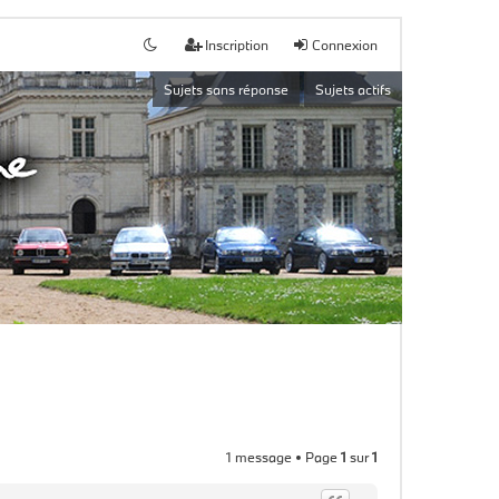
Inscription
Connexion
Sujets sans réponse
Sujets actifs
1 message • Page
1
sur
1