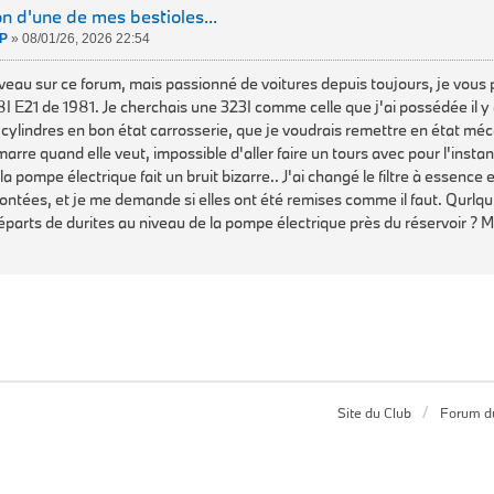
n d'une de mes bestioles...
P
»
08/01/26, 2026 22:54
eau sur ce forum, mais passionné de voitures depuis toujours, je vous 
8I E21 de 1981. Je cherchais une 323I comme celle que j'ai possédée il y 
4 cylindres en bon état carrosserie, que je voudrais remettre en état méc
rre quand elle veut, impossible d'aller faire un tours avec pour l'instant.
la pompe électrique fait un bruit bizarre.. J'ai changé le filtre à essence
ntées, et je me demande si elles ont été remises comme il faut. Qurlqu
 départs de durites au niveau de la pompe électrique près du réservoir ? M
Site du Club
Forum d