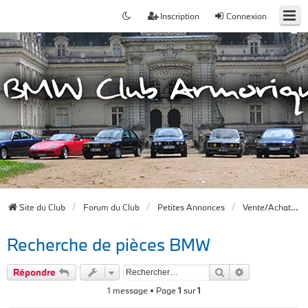
Inscription
Connexion
Site du Club
Forum du Club
Petites Annonces
Vente/Achat/ Recherche Pièces BMW
Recherche de pièces BMW
Rechercher
Recherche av
Répondre
1 message • Page
1
sur
1