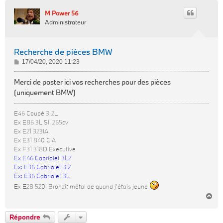
M Power 56
Administrateur
Recherche de pièces BMW
M
17/04/20, 2020 11:23
e
s
Merci de poster ici vos recherches pour des pièces
s
(uniquement BMW)
a
g
E46 Coupé 3,2L
e
Ex E86 3L SI, 265cv
Ex E21 323IA
Ex E31 840 CIA
Ex F31 318D Executive
Ex E46 Cabriolet 3L2
Ex: E36 Cabriolet 3l2
Ex: E36 Cabriolet 3L
Ex E28 520I Bronzit métal de quand j'étais jeune
H
a
u
Répondre