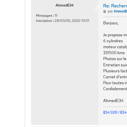
Re: Reche
AhmedE34
M
par
Ahmed
Messages :
11
e
Inscription :
28/03/20, 2020 19:51
s
Bonjour,
s
a
Je propose m
g
6 cylindres
e
moteur catal
331500 kms
Photos sur le 
Entretien su
Plusieurs fac
Carnet d'ent
Pour toutes i
Cordialement
AhmedE34
E34 530I / E34