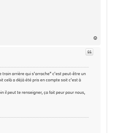
H
a
u
t
e train arrière qui s'arrache" c'est peut-être un
it celà a déjà été pris en compte soit c'est à
 il peut te renseigner, ça fait peur pour nous,