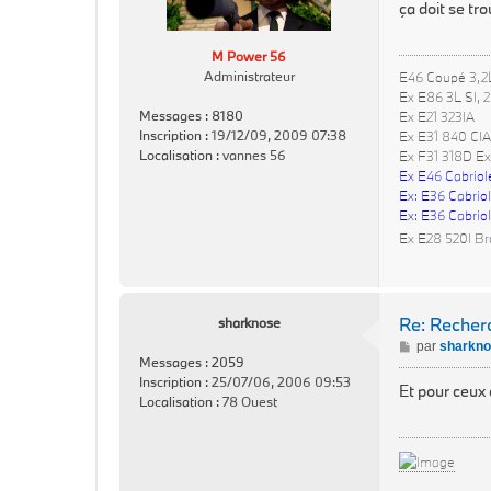
s
ça doit se tr
s
a
M Power 56
g
Administrateur
E46 Coupé 3,2
e
Ex E86 3L SI, 
Messages :
8180
Ex E21 323IA
Inscription :
19/12/09, 2009 07:38
Ex E31 840 CIA
Localisation :
vannes 56
Ex F31 318D Ex
Ex E46 Cabriol
Ex: E36 Cabriol
Ex: E36 Cabriol
Ex E28 520I Br
Re: Reche
sharknose
M
par
sharkn
Messages :
2059
e
Inscription :
25/07/06, 2006 09:53
s
Et pour ceux 
Localisation :
78 Ouest
s
a
g
e