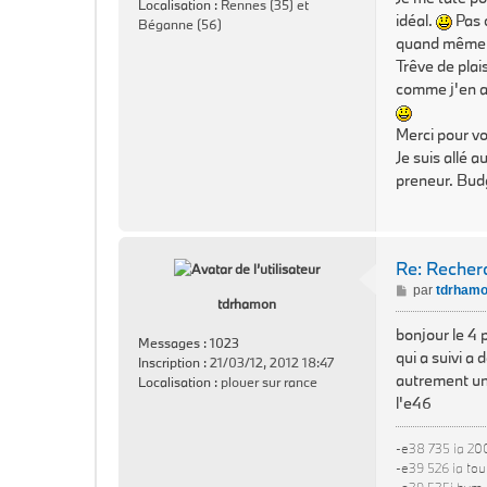
Localisation :
Rennes (35) et
a
idéal.
Pas c
Béganne (56)
g
quand même
e
Trêve de plai
comme j'en ai
Merci pour vo
Je suis allé 
preneur. Bud
Re: Reche
M
par
tdrham
tdrhamon
e
s
bonjour le 4 
Messages :
1023
s
qui a suivi a
Inscription :
21/03/12, 2012 18:47
a
autrement une
Localisation :
plouer sur rance
g
l'e46
e
-e38 735 ia 20
-e39 526 ia tou