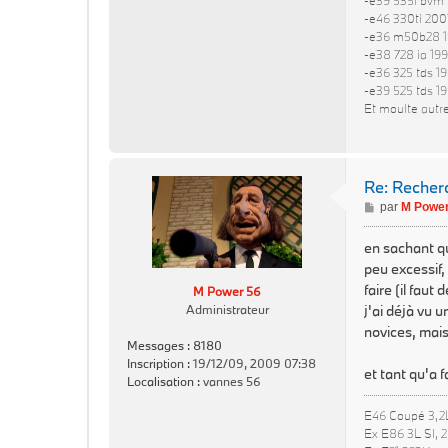
-e39 535i bvm 
-e46 330ti 200
-e36 m50b28 1
-e38 728 ia 19
-e36 325 tds 1
-e39 525 tds 1
Et moulte autr
Re: Reche
M
par
M Power
e
s
en sachant que
s
peu excessif,
a
faire (il faut
M Power 56
g
j'ai déjà vu 
Administrateur
e
novices, mais
Messages :
8180
Inscription :
19/12/09, 2009 07:38
et tant qu'a f
Localisation :
vannes 56
E46 Coupé 3,2
Ex E86 3L SI, 