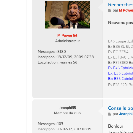
Recherch
M
par
M Power
e
s
Nouveau post
s
a
M Power 56
g
Administrateur
E46 Coupé 3,2
e
Ex E86 3L SI, 
Messages :
8180
Ex E21 323IA
Inscription :
19/12/09, 2009 07:38
Ex E31 840 CIA
Localisation :
vannes 56
Ex F31 318D Ex
Ex E46 Cabriol
Ex: E36 Cabriol
Ex: E36 Cabriol
Ex E28 520I Br
Conseils p
Jeanphi35
Membre du club
M
par
Jeanphi
e
Messages :
103
s
Bonjour
Inscription :
27/02/17, 2017 08:19
s
Je me tâte po