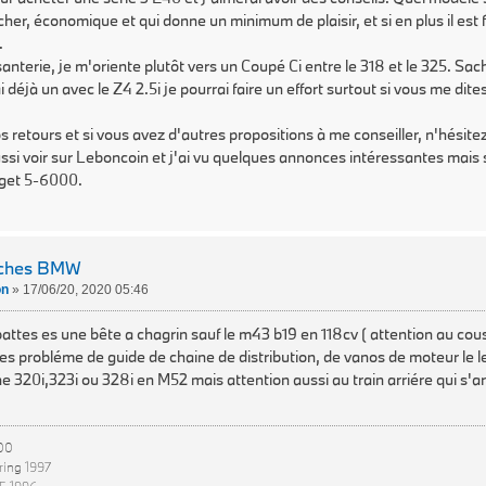
her, économique et qui donne un minimum de plaisir, et si en plus il est 
.
santerie, je m'oriente plutôt vers un Coupé Ci entre le 318 et le 325. Sa
 déjà un avec le Z4 2.5i je pourrai faire un effort surtout si vous me di
s retours et si vous avez d'autres propositions à me conseiller, n'hésite
aussi voir sur Leboncoin et j'ai vu quelques annonces intéressantes mais
get 5-6000.
rches BMW
on
»
17/06/20, 2020 05:46
pattes es une bête a chagrin sauf le m43 b19 en 118cv ( attention au cou
 des probléme de guide de chaine de distribution, de vanos de moteur le 
 320i,323i ou 328i en M52 mais attention aussi au train arriére qui s'
00
ring 1997