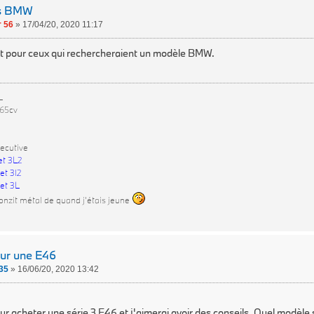
es BMW
 56
»
17/04/20, 2020 11:17
 pour ceux qui rechercheraient un modèle BMW.
L
265cv
ecutive
et 3L2
et 3l2
et 3L
onzit métal de quand j'étais jeune
our une E46
35
»
16/06/20, 2020 13:42
ur acheter une série 3 E46 et j'aimerai avoir des conseils. Quel modèl