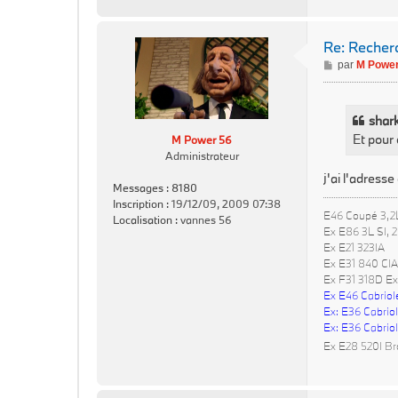
Re: Reche
M
par
M Power
e
s
s
shark
a
Et pour 
M Power 56
g
Administrateur
e
j'ai l'adress
Messages :
8180
Inscription :
19/12/09, 2009 07:38
E46 Coupé 3,2
Localisation :
vannes 56
Ex E86 3L SI, 
Ex E21 323IA
Ex E31 840 CIA
Ex F31 318D Ex
Ex E46 Cabriol
Ex: E36 Cabriol
Ex: E36 Cabriol
Ex E28 520I Br