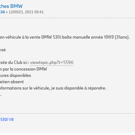
rches BMW
E34
»
12/05/21, 2021 09:41
on véhicule à la vente BMW 530i boîte manuelle année 1989 (31ans).
ysé
site du Club ici :
viewtopic.php?t=5596
ivi par la concession BMW
tures disponibles
retien absent
nformations sur le véhicule, je suis disponible à répondre.
.
 530I V8