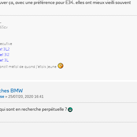
ouver ça, avec une préférence pour E34. elles ont mieux vieilli souvent
L
265cv
ecutive
et 3L2
et 3l2
et 3L
onzit métal de quand j'étais jeune
rches BMW
ose
»
25/07/20, 2020 16:41
qui sont en recherche perpétuelle ?