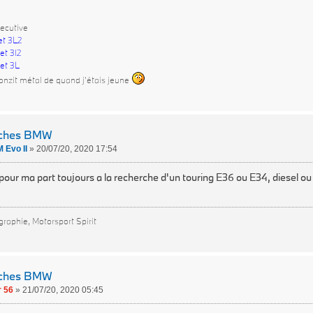
ecutive
et 3L2
et 3l2
et 3L
onzit métal de quand j'étais jeune
rches BMW
 Evo II
»
20/07/20, 2020 17:54
 pour ma part toujours a la recherche d'un touring E36 ou E34, diesel ou
raphie, Motorsport Spirit
rches BMW
 56
»
21/07/20, 2020 05:45