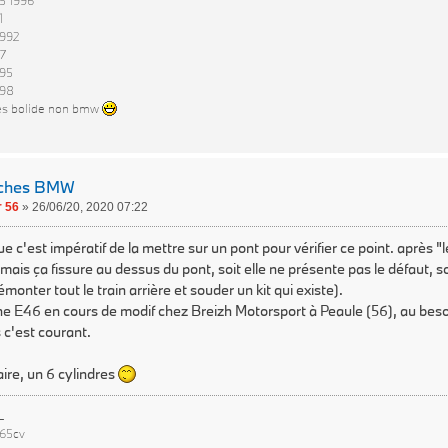
5 1996
1
992
97
995
998
es bolide non bmw
rches BMW
 56
»
26/06/20, 2020 07:22
 c'est impératif de la mettre sur un pont pour vérifier ce point. après "l
 mais ça fissure au dessus du pont, soit elle ne présente pas le défaut, so
 démonter tout le train arrière et souder un kit qui existe).
une E46 en cours de modif chez Breizh Motorsport à Peaule (56), au besoin
 c'est courant.
aire, un 6 cylindres
L
265cv