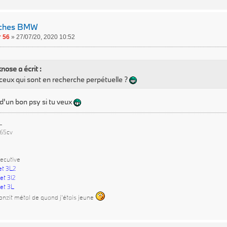
rches BMW
 56
»
27/07/20, 2020 10:52
nose a écrit :
ceux qui sont en recherche perpétuelle ?
e d'un bon psy si tu veux
L
265cv
ecutive
et 3L2
et 3l2
et 3L
onzit métal de quand j'étais jeune