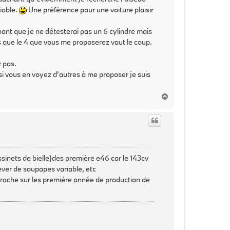
fiable.
Une préférence pour une voiture plaisir
chant que je ne détesterai pas un 6 cylindre mais
tes que le 4 que vous me proposerez vaut le coup.
z pas.
 si vous en voyez d'autres à me proposer je suis
H
a
u
t
ssinets de bielle)des première e46 car le 143cv
lever de soupapes variable, etc
arrache sur les premiére année de production de