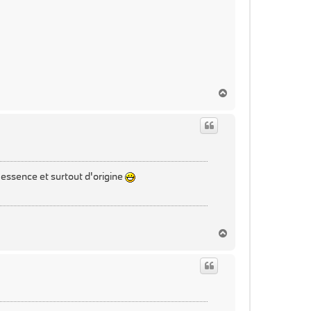
H
a
u
t
 essence et surtout d'origine
H
a
u
t