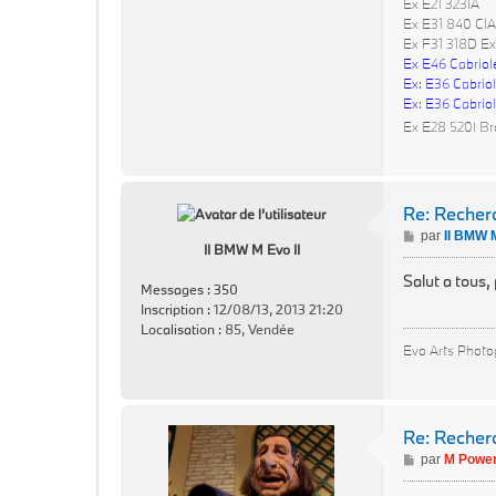
Ex E21 323IA
Ex E31 840 CIA
Ex F31 318D Ex
Ex E46 Cabriol
Ex: E36 Cabriol
Ex: E36 Cabriol
Ex E28 520I Br
Re: Reche
M
par
II BMW M
II BMW M Evo II
e
s
Salut a tous,
Messages :
350
s
Inscription :
12/08/13, 2013 21:20
a
Localisation :
85, Vendée
g
Evo Arts Photog
e
Re: Reche
M
par
M Power
e