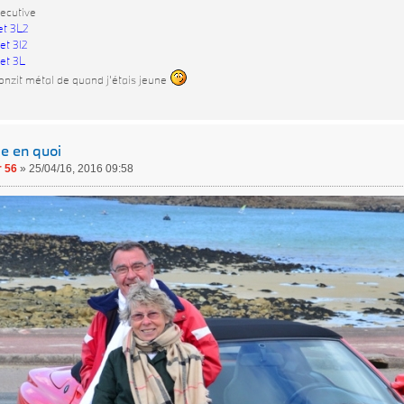
ecutive
et 3L2
et 3l2
et 3L
onzit métal de quand j'étais jeune
le en quoi
 56
»
25/04/16, 2016 09:58