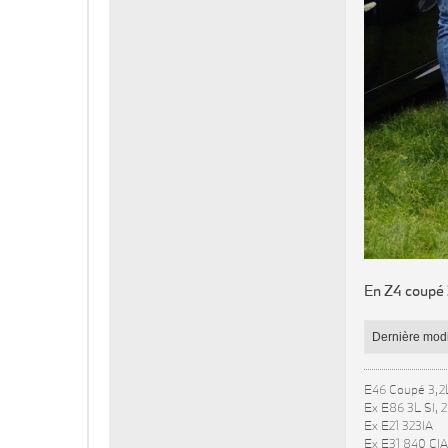
En Z4 coupé 
Dernière modi
E46 Coupé 3,2
Ex E86 3L SI, 
Ex E21 323IA
Ex E31 840 CIA