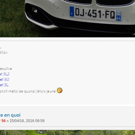
L
265cv
ecutive
et 3L2
et 3l2
et 3L
onzit métal de quand j'étais jeune
le en quoi
 56
»
25/04/16, 2016 09:59