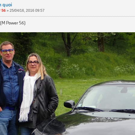
n quoi
 56
»
25/04/16, 2016 09:57
 (M Power 56)