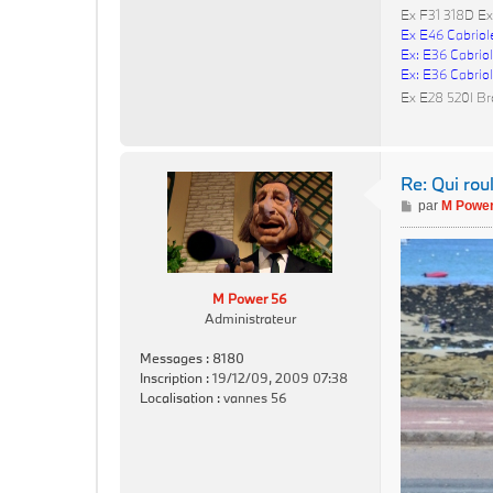
Ex F31 318D Ex
Ex E46 Cabriol
Ex: E36 Cabriol
Ex: E36 Cabriol
Ex E28 520I Br
Re: Qui rou
M
par
M Power
e
s
s
a
M Power 56
g
Administrateur
e
Messages :
8180
Inscription :
19/12/09, 2009 07:38
Localisation :
vannes 56