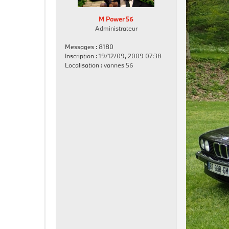
s
a
M Power 56
g
Administrateur
e
Messages :
8180
Inscription :
19/12/09, 2009 07:38
Localisation :
vannes 56