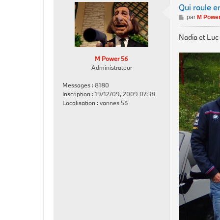
Qui roule e
M
par
M Power
e
s
Nadia et Luc
s
a
M Power 56
g
Administrateur
e
Messages :
8180
Inscription :
19/12/09, 2009 07:38
Localisation :
vannes 56