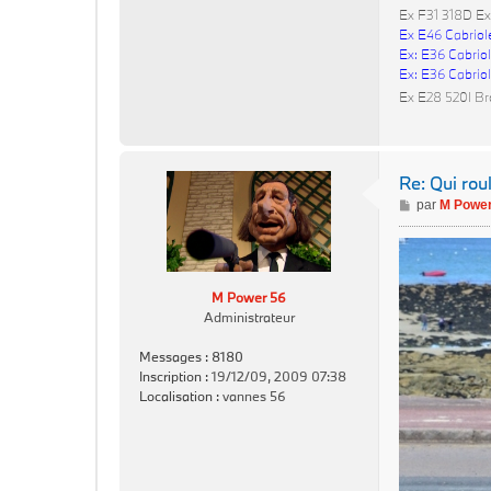
Ex F31 318D Ex
Ex E46 Cabriol
Ex: E36 Cabriol
Ex: E36 Cabriol
Ex E28 520I Br
Re: Qui rou
M
par
M Power
e
s
s
a
M Power 56
g
Administrateur
e
Messages :
8180
Inscription :
19/12/09, 2009 07:38
Localisation :
vannes 56