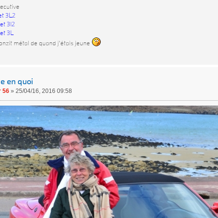
ecutive
et 3L2
et 3l2
et 3L
onzit métal de quand j'étais jeune
le en quoi
 56
»
25/04/16, 2016 09:58