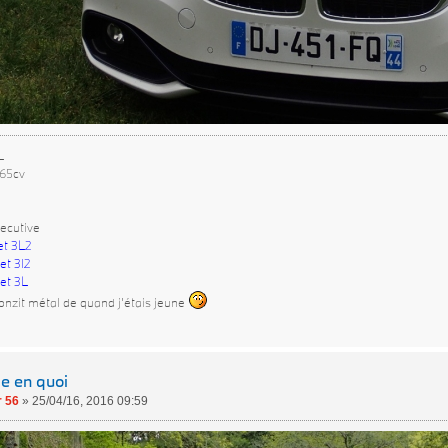
L
265cv
ecutive
et 3L2
et 3l2
et 3L
onzit métal de quand j'étais jeune
le en quoi
 56
»
25/04/16, 2016 09:59