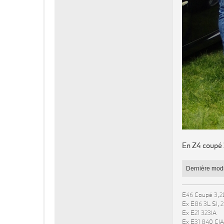
En Z4 coupé 
Dernière modi
E46 Coupé 3,2
Ex E86 3L SI, 
Ex E21 323IA
Ex E31 840 CIA