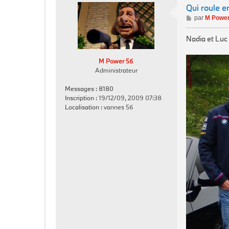
Qui roule e
M
par
M Power
e
s
Nadia et Luc
s
a
M Power 56
g
Administrateur
e
Messages :
8180
Inscription :
19/12/09, 2009 07:38
Localisation :
vannes 56