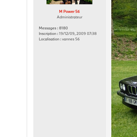
s
a
M Power 56
g
Administrateur
e
Messages :
8180
Inscription :
19/12/09, 2009 07:38
Localisation :
vannes 56