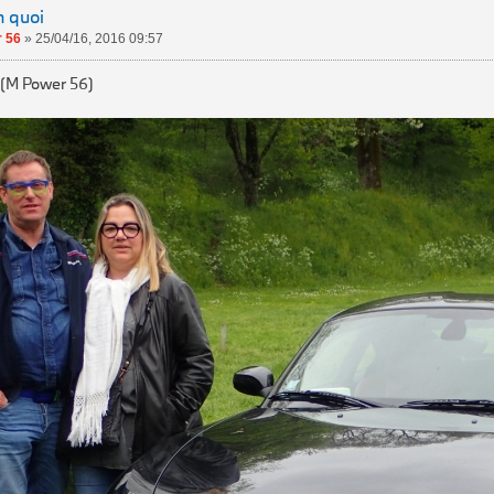
n quoi
 56
»
25/04/16, 2016 09:57
 (M Power 56)