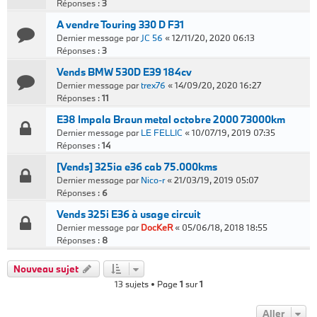
Réponses :
3
A vendre Touring 330 D F31
Dernier message par
JC 56
«
12/11/20, 2020 06:13
Réponses :
3
Vends BMW 530D E39 184cv
Dernier message par
trex76
«
14/09/20, 2020 16:27
Réponses :
11
E38 Impala Braun metal octobre 2000 73000km
Dernier message par
LE FELLIC
«
10/07/19, 2019 07:35
Réponses :
14
[Vends] 325ia e36 cab 75.000kms
Dernier message par
Nico-r
«
21/03/19, 2019 05:07
Réponses :
6
Vends 325i E36 à usage circuit
Dernier message par
DocKeR
«
05/06/18, 2018 18:55
Réponses :
8
Nouveau sujet
13 sujets • Page
1
sur
1
Aller