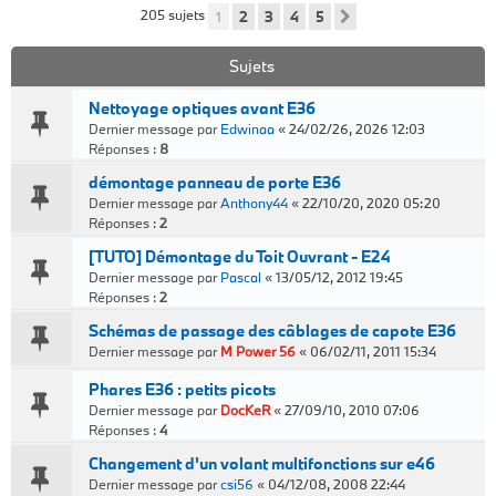
205 sujets
1
2
3
4
5
Suivant
Sujets
Nettoyage optiques avant E36
Dernier message par
Edwinaa
«
24/02/26, 2026 12:03
Réponses :
8
démontage panneau de porte E36
Dernier message par
Anthony44
«
22/10/20, 2020 05:20
Réponses :
2
[TUTO] Démontage du Toit Ouvrant - E24
Dernier message par
Pascal
«
13/05/12, 2012 19:45
Réponses :
2
Schémas de passage des câblages de capote E36
Dernier message par
M Power 56
«
06/02/11, 2011 15:34
Phares E36 : petits picots
Dernier message par
DocKeR
«
27/09/10, 2010 07:06
Réponses :
4
Changement d'un volant multifonctions sur e46
Dernier message par
csi56
«
04/12/08, 2008 22:44