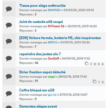
Tissus pour siège anthraciite
Dernier message par
BAMS83
«
03/03/20, 2020 09:10
Réponses :
3
Joint de custode e46 coupé
Dernier message par
M Power 56
«
30/09/19, 2019 16:50
Réponses :
3
[E39] Voiture fermée, batterie HS, clés inopérantes
Dernier message par
BM514
«
01/05/19, 2019 00:34
Réponses :
7
repeindre des jantes alu ?
Dernier message par
DocKeR
«
04/09/18, 2018 11:12
Réponses :
46
1
2
3
4
Etrier fixation capot détaché
Dernier message par
yogui
«
28/02/18, 2018 17:43
Réponses :
19
1
2
Coffre bloqué sur e28
Dernier message par
gui-riv
«
27/01/18, 2018 14:07
Réponses :
9
Demontas sièges avant