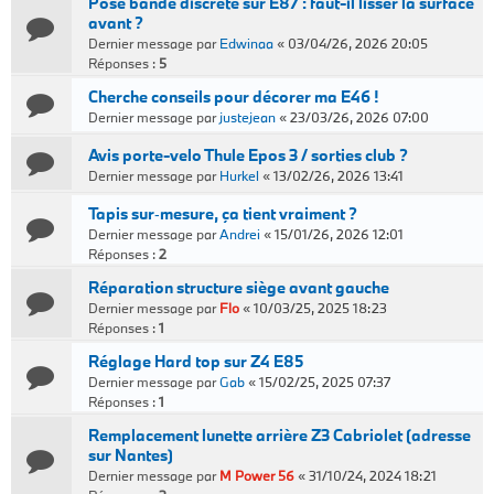
Pose bande discrète sur E87 : faut-il lisser la surface
avant ?
Dernier message par
Edwinaa
«
03/04/26, 2026 20:05
Réponses :
5
Cherche conseils pour décorer ma E46 !
Dernier message par
justejean
«
23/03/26, 2026 07:00
Avis porte-velo Thule Epos 3 / sorties club ?
Dernier message par
Hurkel
«
13/02/26, 2026 13:41
Tapis sur‑mesure, ça tient vraiment ?
Dernier message par
Andrei
«
15/01/26, 2026 12:01
Réponses :
2
Réparation structure siège avant gauche
Dernier message par
Flo
«
10/03/25, 2025 18:23
Réponses :
1
Réglage Hard top sur Z4 E85
Dernier message par
Gab
«
15/02/25, 2025 07:37
Réponses :
1
Remplacement lunette arrière Z3 Cabriolet (adresse
sur Nantes)
Dernier message par
M Power 56
«
31/10/24, 2024 18:21