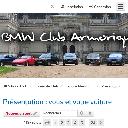
Inscription
Connexion
Site du Club
Forum du Club
Espace Membres du forum
Présentation : vous et votre voiture
Présentation : vous et votre voiture
Rechercher
Recherche avancée
Nouveau sujet
Page
1
sur
24
1187 sujets
1
2
3
4
5
24
…
Suivant