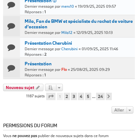
Presentation 😜
Dernier message par
merv10
«
19/09/25, 2025 09:57
Réponses :
1
Mila, Fan de BMW et spécialiste du rachat de voiture
d’occasion
Dernier message par
Mila12
«
12/09/25, 2025 10:13
Présentation Cherubini
Dernier message par
Cherubini
«
01/09/25, 2025 11:46
Réponses :
2
Présentation
Dernier message par
Flo
«
25/08/25, 2025 09:29
Réponses :
1
Nouveau sujet
Page
1
sur
24
1187 sujets
1
2
3
4
5
24
…
Suivant
Aller
PERMISSIONS DU FORUM
Vous
ne pouvez pas
publier de nouveaux sujets dans ce forum