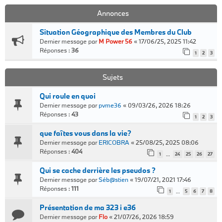
Annonces
Situation Géographique des Membres du Club
Dernier message par
M Power 56
«
17/06/25, 2025 11:42
Réponses :
36
1
2
3
Sujets
Qui roule en quoi
Dernier message par
pvme36
«
09/03/26, 2026 18:26
Réponses :
43
1
2
3
que faîtes vous dans la vie?
Dernier message par
ERICOBRA
«
25/08/25, 2025 08:06
Réponses :
404
1
24
25
26
27
…
Qui se cache derrière les pseudos ?
Dernier message par
Séb@stien
«
19/07/21, 2021 17:46
Réponses :
111
1
5
6
7
8
…
Présentation de ma 323 i e36
Dernier message par
Flo
«
21/07/26, 2026 18:59