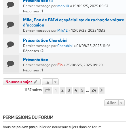
Presentation 😜
Dernier message par
merv10
«
19/09/25, 2025 09:57
Réponses :
1
Mila, Fan de BMW et spécialiste du rachat de voiture
d’occasion
Dernier message par
Mila12
«
12/09/25, 2025 10:13
Présentation Cherubini
Dernier message par
Cherubini
«
01/09/25, 2025 11:46
Réponses :
2
Présentation
Dernier message par
Flo
«
25/08/25, 2025 09:29
Réponses :
1
Nouveau sujet
Page
1
sur
24
1187 sujets
1
2
3
4
5
24
…
Suivant
Aller
PERMISSIONS DU FORUM
Vous
ne pouvez pas
publier de nouveaux sujets dans ce forum