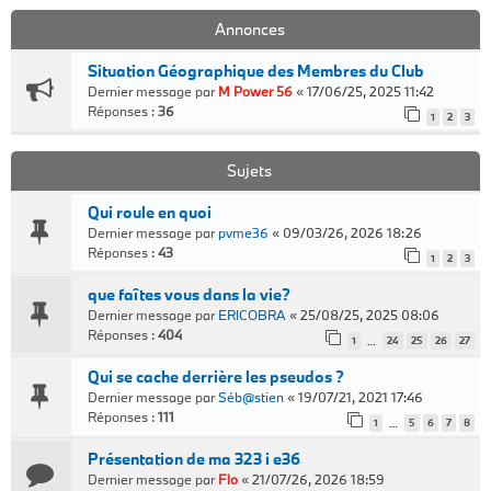
Annonces
Situation Géographique des Membres du Club
Dernier message par
M Power 56
«
17/06/25, 2025 11:42
Réponses :
36
1
2
3
Sujets
Qui roule en quoi
Dernier message par
pvme36
«
09/03/26, 2026 18:26
Réponses :
43
1
2
3
que faîtes vous dans la vie?
Dernier message par
ERICOBRA
«
25/08/25, 2025 08:06
Réponses :
404
1
24
25
26
27
…
Qui se cache derrière les pseudos ?
Dernier message par
Séb@stien
«
19/07/21, 2021 17:46
Réponses :
111
1
5
6
7
8
…
Présentation de ma 323 i e36
Dernier message par
Flo
«
21/07/26, 2026 18:59