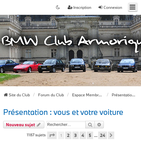
Inscription
Connexion
Site du Club
Forum du Club
Espace Membres du forum
Présentation : vous et votre voiture
Présentation : vous et votre voiture
Rechercher
Recherche avancée
Nouveau sujet
Page
1
sur
24
1187 sujets
1
2
3
4
5
24
…
Suivant