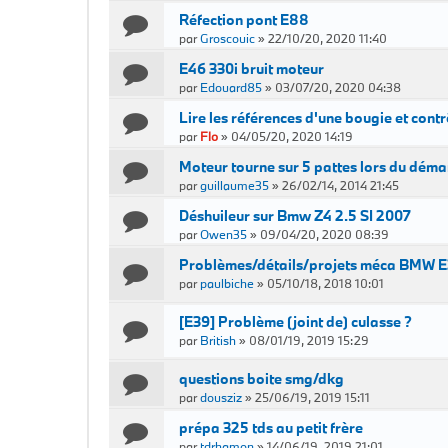
Réfection pont E88
par
Groscouic
»
22/10/20, 2020 11:40
E46 330i bruit moteur
par
Edouard85
»
03/07/20, 2020 04:38
Lire les références d'une bougie et contr
par
Flo
»
04/05/20, 2020 14:19
Moteur tourne sur 5 pattes lors du déma
par
guillaume35
»
26/02/14, 2014 21:45
Déshuileur sur Bmw Z4 2.5 SI 2007
par
Owen35
»
09/04/20, 2020 08:39
Problèmes/détails/projets méca BMW E
par
paulbiche
»
05/10/18, 2018 10:01
[E39] Problème (joint de) culasse ?
par
British
»
08/01/19, 2019 15:29
questions boite smg/dkg
par
dousziz
»
25/06/19, 2019 15:11
prépa 325 tds au petit frère
par
tdrhamon
»
14/06/19, 2019 21:01