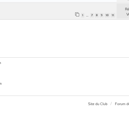
Ré
V
1
7
8
9
10
11
…
m
um
Site du Club
Forum d