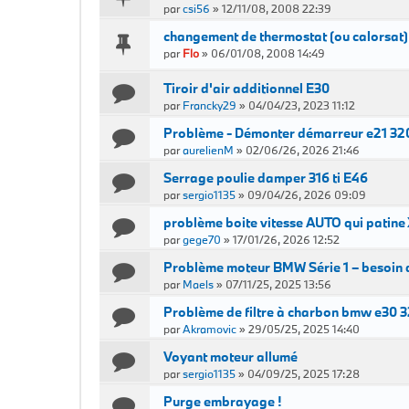
par
csi56
»
12/11/08, 2008 22:39
changement de thermostat (ou calorsat)
par
Flo
»
06/01/08, 2008 14:49
Tiroir d'air additionnel E30
par
Francky29
»
04/04/23, 2023 11:12
Problème - Démonter démarreur e21 32
par
aurelienM
»
02/06/26, 2026 21:46
Serrage poulie damper 316 ti E46
par
sergio1135
»
09/04/26, 2026 09:09
problème boite vitesse AUTO qui patine
par
gege70
»
17/01/26, 2026 12:52
Problème moteur BMW Série 1 – besoin d
par
Maels
»
07/11/25, 2025 13:56
Problème de filtre à charbon bmw e30 
par
Akramovic
»
29/05/25, 2025 14:40
Voyant moteur allumé
par
sergio1135
»
04/09/25, 2025 17:28
Purge embrayage !