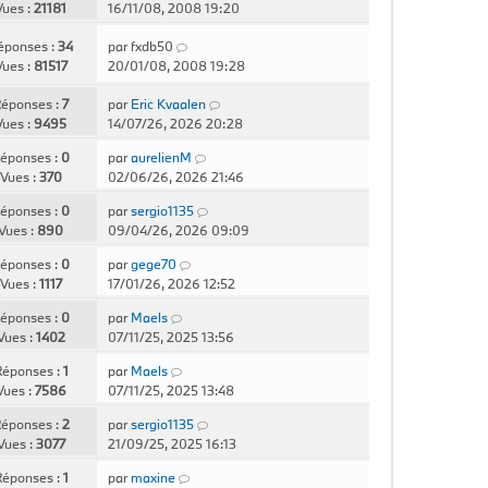
Vues :
21181
16/11/08, 2008 19:20
éponses :
34
par
fxdb50
Vues :
81517
20/01/08, 2008 19:28
éponses :
7
par
Eric Kvaalen
Vues :
9495
14/07/26, 2026 20:28
éponses :
0
par
aurelienM
Vues :
370
02/06/26, 2026 21:46
éponses :
0
par
sergio1135
Vues :
890
09/04/26, 2026 09:09
éponses :
0
par
gege70
Vues :
1117
17/01/26, 2026 12:52
éponses :
0
par
Maels
Vues :
1402
07/11/25, 2025 13:56
éponses :
1
par
Maels
Vues :
7586
07/11/25, 2025 13:48
éponses :
2
par
sergio1135
Vues :
3077
21/09/25, 2025 16:13
éponses :
1
par
maxine