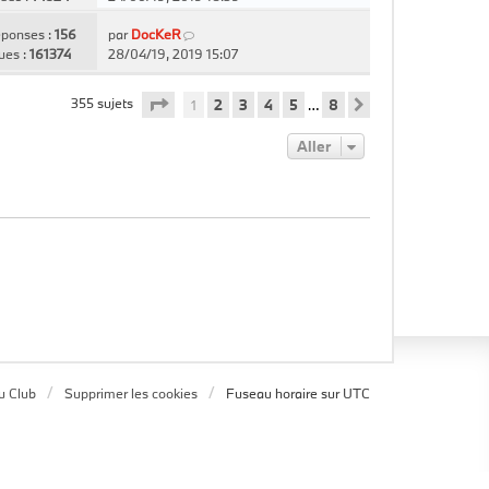
ponses :
156
par
DocKeR
ues :
161374
28/04/19, 2019 15:07
Page
1
sur
8
355 sujets
1
2
3
4
5
8
…
Suivant
Aller
u Club
Supprimer les cookies
Fuseau horaire sur
UTC