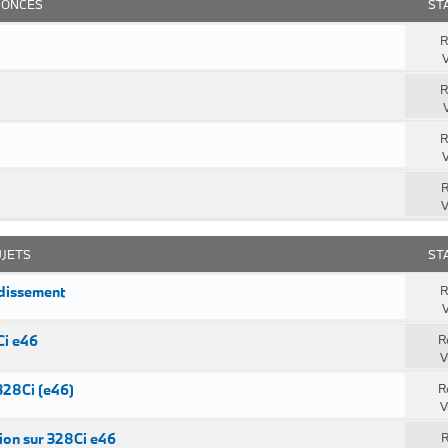
ONCES
ST
R
V
R
R
V
R
V
UJETS
ST
idissement
R
V
Ci e46
R
V
328Ci (e46)
R
V
on sur 328Ci e46
R