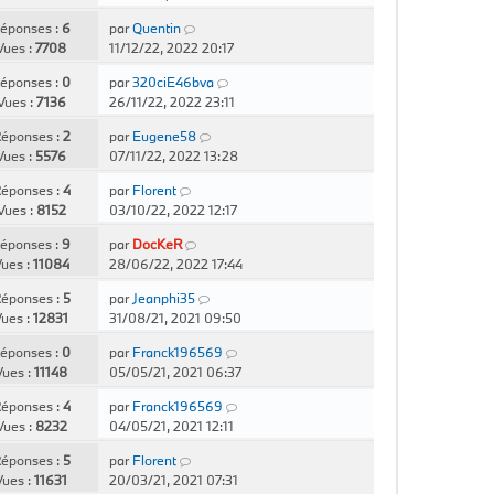
éponses :
6
par
Quentin
Vues :
7708
11/12/22, 2022 20:17
éponses :
0
par
320ciE46bva
Vues :
7136
26/11/22, 2022 23:11
éponses :
2
par
Eugene58
Vues :
5576
07/11/22, 2022 13:28
éponses :
4
par
Florent
Vues :
8152
03/10/22, 2022 12:17
éponses :
9
par
DocKeR
ues :
11084
28/06/22, 2022 17:44
éponses :
5
par
Jeanphi35
ues :
12831
31/08/21, 2021 09:50
éponses :
0
par
Franck196569
Vues :
11148
05/05/21, 2021 06:37
éponses :
4
par
Franck196569
Vues :
8232
04/05/21, 2021 12:11
éponses :
5
par
Florent
Vues :
11631
20/03/21, 2021 07:31