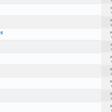
R
R
V
25
R
R
R
R
R
R
R