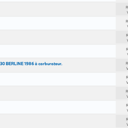
R
R
R
R
30 BERLINE 1986 à carburateur.
R
V
R
V
R
R
R