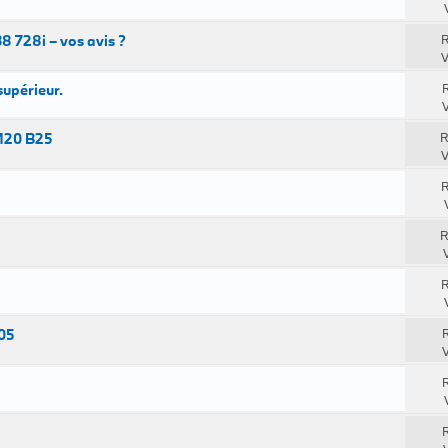
8 728i – vos avis ?
R
V
supérieur.
R
V
M20 B25
R
V
R
R
R
005
R
V
R
R