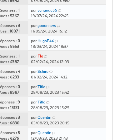
Vues :
6642
05/08/24, 2024 09:57
éponses :
1
par
variandu56
Vues :
5267
19/07/24, 2024 22:45
éponses :
3
par
gooonners
ues :
10071
11/05/24, 2024 16:12
éponses :
0
par
HugoF44
Vues :
8553
18/03/24, 2024 18:37
éponses :
1
par
Flo
Vues :
4387
02/02/24, 2024 12:03
éponses :
4
par
Schiro
Vues :
6233
01/02/24, 2024 14:12
éponses :
0
par
Tiflo
Vues :
8987
28/08/23, 2023 15:42
éponses :
9
par
Tiflo
Vues :
13131
28/08/23, 2023 15:25
éponses :
3
par
Quentin
Vues :
6830
03/08/23, 2023 20:15
éponses :
5
par
Quentin
Vues :
6276
12/03/23, 2023 21:43