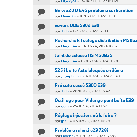
par
Blacky41
»
16/06/22, 2022 09:49
Bmw 320 D E46 problème carburation
par
Owen35
»
10/02/24, 2024 11:10
voyant DDE 530d E39
par
Tiflo
»
12/12/22, 2022 17:03
Recherche kit calage distribution M50b
par
HugoF44
»
18/03/24, 2024 18:37
Joint de culasse HS M50B25
par
HugoF44
»
02/02/24, 2024 11:28
525 i boite Auto bloquée en 3ème
par
Jeanphi35
»
29/01/24, 2024 20:49
Pré cata cassé 530D E39
par
Tiflo
»
28/08/23, 2023 15:42
Outillage pour Vidange pont boîte E39
par
garg
»
25/10/14, 2014 11:57
Réglage injection, où le faire ?
par
jp30
»
07/07/23, 2023 10:29
Problème ralenti e23 728i
par
Owen22
»
11/03/23, 2023 12:28