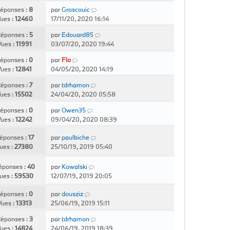
éponses :
8
par
Groscouic
ues :
12460
17/11/20, 2020 16:14
éponses :
5
par
Edouard85
Vues :
11991
03/07/20, 2020 19:44
éponses :
0
par
Flo
ues :
12841
04/05/20, 2020 14:19
éponses :
7
par
tdrhamon
ues :
15502
24/04/20, 2020 05:58
éponses :
0
par
Owen35
ues :
12242
09/04/20, 2020 08:39
éponses :
17
par
paulbiche
ues :
27380
25/10/19, 2019 05:40
éponses :
40
par
Kowalski
ues :
59530
12/07/19, 2019 20:05
éponses :
0
par
dousziz
Vues :
13313
25/06/19, 2019 15:11
éponses :
3
par
tdrhamon
ues :
14824
24/06/19, 2019 18:39