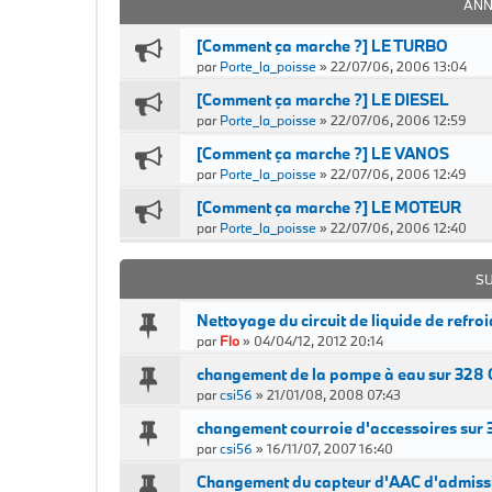
ANN
[Comment ça marche ?] LE TURBO
par
Porte_la_poisse
»
22/07/06, 2006 13:04
[Comment ça marche ?] LE DIESEL
par
Porte_la_poisse
»
22/07/06, 2006 12:59
[Comment ça marche ?] LE VANOS
par
Porte_la_poisse
»
22/07/06, 2006 12:49
[Comment ça marche ?] LE MOTEUR
par
Porte_la_poisse
»
22/07/06, 2006 12:40
S
Nettoyage du circuit de liquide de refro
par
Flo
»
04/04/12, 2012 20:14
changement de la pompe à eau sur 328 
par
csi56
»
21/01/08, 2008 07:43
changement courroie d'accessoires sur 
par
csi56
»
16/11/07, 2007 16:40
Changement du capteur d'AAC d'admissi