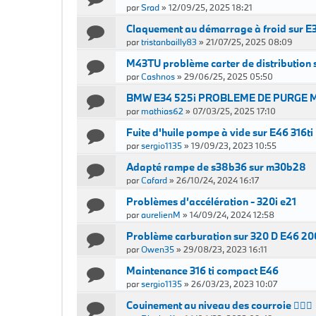
par
Srad
»
12/09/25, 2025 18:21
Claquement au démarrage à froid sur E3
par
tristanbailly83
»
21/07/25, 2025 08:09
M43TU problème carter de distribution 
par
Cashnos
»
29/06/25, 2025 05:50
BMW E34 525i PROBLEME DE PURGE 
par
mathias62
»
07/03/25, 2025 17:10
Fuite d'huile pompe à vide sur E46 316ti
par
sergio1135
»
19/09/23, 2023 10:55
Adapté rampe de s38b36 sur m30b28
par
Cafard
»
26/10/24, 2024 16:17
Problèmes d’accélération - 320i e21
par
aurelienM
»
14/09/24, 2024 12:58
Problème carburation sur 320 D E46 2
par
Owen35
»
29/08/23, 2023 16:11
Maintenance 316 ti compact E46
par
sergio1135
»
26/03/23, 2023 10:07
Couinement au niveau des courroie 🤷🏾‍♂️