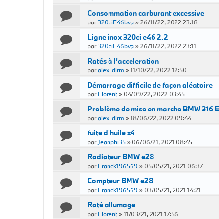
Consommation carburant excessive
par
320ciE46bva
»
26/11/22, 2022 23:18
Ligne inox 320ci e46 2.2
par
320ciE46bva
»
26/11/22, 2022 23:11
Ratés à l’acceleration
par
alex_dlrm
»
11/10/22, 2022 12:50
Démarrage difficile de façon aléatoire
par
Florent
»
04/09/22, 2022 03:45
Problème de mise en marche BMW 316 E
par
alex_dlrm
»
18/06/22, 2022 09:44
fuite d'huile z4
par
Jeanphi35
»
06/06/21, 2021 08:45
Radiateur BMW e28
par
Franck196569
»
05/05/21, 2021 06:37
Compteur BMW e28
par
Franck196569
»
03/05/21, 2021 14:21
Raté allumage
par
Florent
»
11/03/21, 2021 17:56