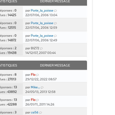
ATISTIQUES
DERNIER MESSAGE
éponses :
0
par
Porte_la_poisse
ues :
14425
22/07/06, 2006 13:04
éponses :
0
par
Porte_la_poisse
Vues :
12515
22/07/06, 2006 12:59
éponses :
0
par
Porte_la_poisse
ues :
14872
22/07/06, 2006 12:49
éponses :
2
par
BIZ72
ues :
19438
14/12/07, 2007 00:44
ATISTIQUES
DERNIER MESSAGE
éponses :
8
par
Flo
ues :
27013
29/12/22, 2022 08:57
éponses :
13
par
Mike...
ues :
43892
24/05/13, 2013 12:58
éponses :
13
par
Flo
ues :
42288
26/01/11, 2011 14:26
éponses :
3
par
csi56