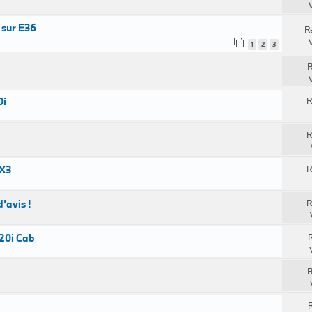
 sur E36
R
1
2
3
R
0i
R
R
 X3
R
’avis !
R
320i Cab
R
R
R