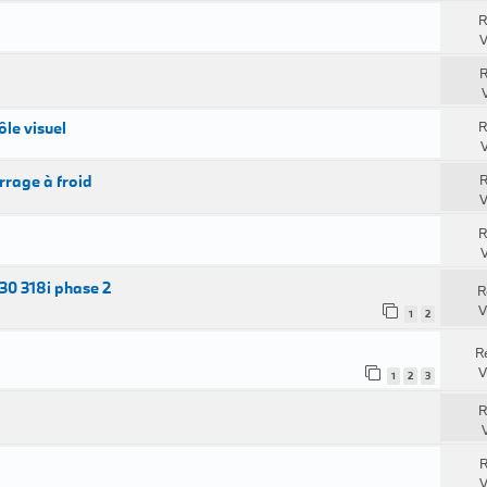
R
V
R
ôle visuel
R
V
rrage à froid
R
V
R
V
30 318i phase 2
R
V
1
2
R
V
1
2
3
R
R
V