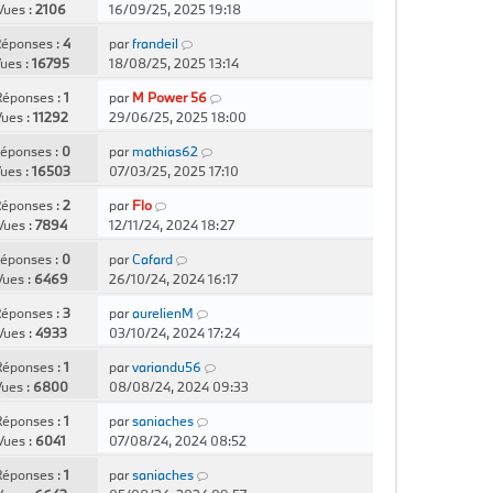
Vues :
2106
16/09/25, 2025 19:18
éponses :
4
par
frandeil
ues :
16795
18/08/25, 2025 13:14
éponses :
1
par
M Power 56
ues :
11292
29/06/25, 2025 18:00
éponses :
0
par
mathias62
ues :
16503
07/03/25, 2025 17:10
éponses :
2
par
Flo
Vues :
7894
12/11/24, 2024 18:27
éponses :
0
par
Cafard
Vues :
6469
26/10/24, 2024 16:17
éponses :
3
par
aurelienM
Vues :
4933
03/10/24, 2024 17:24
éponses :
1
par
variandu56
ues :
6800
08/08/24, 2024 09:33
éponses :
1
par
saniaches
Vues :
6041
07/08/24, 2024 08:52
éponses :
1
par
saniaches