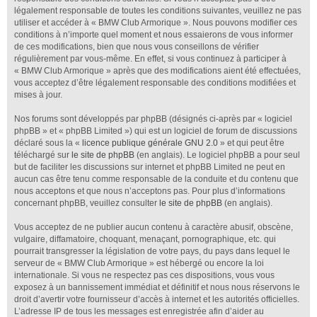
légalement responsable de toutes les conditions suivantes, veuillez ne pas
utiliser et accéder à « BMW Club Armorique ». Nous pouvons modifier ces
conditions à n’importe quel moment et nous essaierons de vous informer
de ces modifications, bien que nous vous conseillons de vérifier
régulièrement par vous-même. En effet, si vous continuez à participer à
« BMW Club Armorique » après que des modifications aient été effectuées,
vous acceptez d’être légalement responsable des conditions modifiées et
mises à jour.
Nos forums sont développés par phpBB (désignés ci-après par « logiciel
phpBB » et « phpBB Limited ») qui est un logiciel de forum de discussions
déclaré sous la «
licence publique générale GNU 2.0
» et qui peut être
téléchargé sur
le site de phpBB
(en anglais). Le logiciel phpBB a pour seul
but de faciliter les discussions sur internet et phpBB Limited ne peut en
aucun cas être tenu comme responsable de la conduite et du contenu que
nous acceptons et que nous n’acceptons pas. Pour plus d’informations
concernant phpBB, veuillez consulter
le site de phpBB
(en anglais).
Vous acceptez de ne publier aucun contenu à caractère abusif, obscène,
vulgaire, diffamatoire, choquant, menaçant, pornographique, etc. qui
pourrait transgresser la législation de votre pays, du pays dans lequel le
serveur de « BMW Club Armorique » est hébergé ou encore la loi
internationale. Si vous ne respectez pas ces dispositions, vous vous
exposez à un bannissement immédiat et définitif et nous nous réservons le
droit d’avertir votre fournisseur d’accès à internet et les autorités officielles.
L’adresse IP de tous les messages est enregistrée afin d’aider au