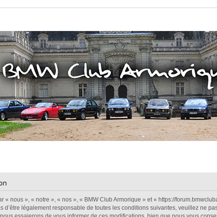
on
« nous », « notre », « nos », « BMW Club Armorique » et « https://forum.bmwcluba
s d’être légalement responsable de toutes les conditions suivantes, veuillez ne pa
nous essaierons de vous informer de ces modifications, bien que nous vous conseill