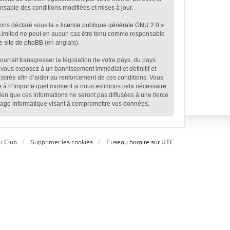
sable des conditions modifiées et mises à jour.
ions déclaré sous la «
licence publique générale GNU 2.0
»
BB Limited ne peut en aucun cas être tenu comme responsable
le site de phpBB
(en anglais).
rrait transgresser la législation de votre pays, du pays
 vous exposez à un bannissement immédiat et définitif et
egistrée afin d’aider au renforcement de ces conditions. Vous
age à n’importe quel moment si nous estimons cela nécessaire.
en que ces informations ne seront pas diffusées à une tierce
tage informatique visant à compromettre vos données.
u Club
Supprimer les cookies
Fuseau horaire sur
UTC