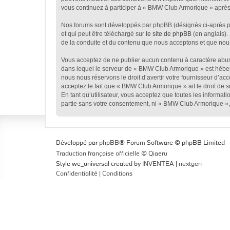
vous continuez à participer à « BMW Club Armorique » après 
Nos forums sont développés par phpBB (désignés ci-après par
et qui peut être téléchargé sur
le site de phpBB
(en anglais).
de la conduite et du contenu que nous acceptons et que nou
Vous acceptez de ne publier aucun contenu à caractère abusif
dans lequel le serveur de « BMW Club Armorique » est héberg
nous nous réservons le droit d’avertir votre fournisseur d’acc
acceptez le fait que « BMW Club Armorique » ait le droit de 
En tant qu’utilisateur, vous acceptez que toutes les informa
partie sans votre consentement, ni « BMW Club Armorique »,
Développé par
phpBB
® Forum Software © phpBB Limited
Traduction française officielle
©
Qiaeru
Style we_universal created by
INVENTEA
|
nextgen
Confidentialité
|
Conditions