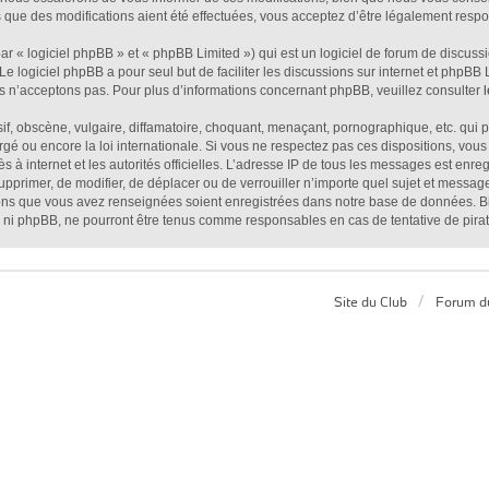
que des modifications aient été effectuées, vous acceptez d’être légalement respon
 « logiciel phpBB » et « phpBB Limited ») qui est un logiciel de forum de discuss
 Le logiciel phpBB a pour seul but de faciliter les discussions sur internet et php
s n’acceptons pas. Pour plus d’informations concernant phpBB, veuillez consulter
, obscène, vulgaire, diffamatoire, choquant, menaçant, pornographique, etc. qui pou
é ou encore la loi internationale. Si vous ne respectez pas ces dispositions, vous
ès à internet et les autorités officielles. L’adresse IP de tous les messages est enr
supprimer, de modifier, de déplacer ou de verrouiller n’importe quel sujet et mess
tions que vous avez renseignées soient enregistrées dans notre base de données. Bi
 ni phpBB, ne pourront être tenus comme responsables en cas de tentative de pira
Site du Club
Forum d