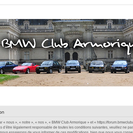
on
« nous », « notre », « nos », « BMW Club Armorique » et « https://forum.bmwcluba
s d’être légalement responsable de toutes les conditions suivantes, veuillez ne pa
nous essaierons de vous informer de ces modifications, bien que nous vous conseill