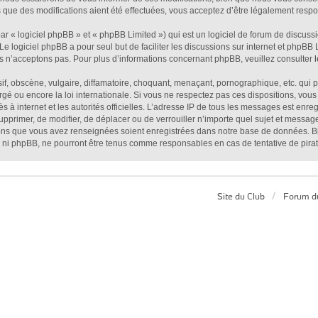
que des modifications aient été effectuées, vous acceptez d’être légalement respon
 « logiciel phpBB » et « phpBB Limited ») qui est un logiciel de forum de discuss
 Le logiciel phpBB a pour seul but de faciliter les discussions sur internet et php
s n’acceptons pas. Pour plus d’informations concernant phpBB, veuillez consulter
, obscène, vulgaire, diffamatoire, choquant, menaçant, pornographique, etc. qui pou
é ou encore la loi internationale. Si vous ne respectez pas ces dispositions, vous
ès à internet et les autorités officielles. L’adresse IP de tous les messages est enr
supprimer, de modifier, de déplacer ou de verrouiller n’importe quel sujet et mess
tions que vous avez renseignées soient enregistrées dans notre base de données. Bi
 ni phpBB, ne pourront être tenus comme responsables en cas de tentative de pira
Site du Club
Forum d