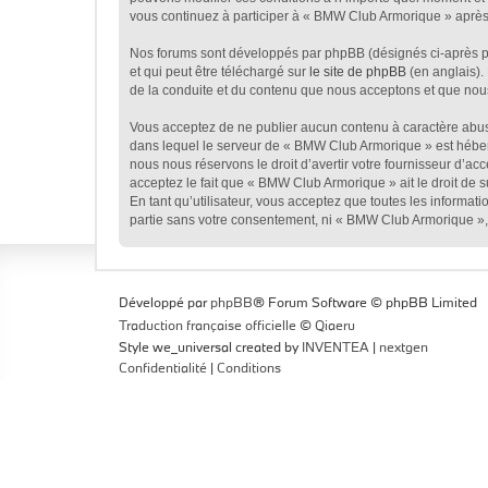
vous continuez à participer à « BMW Club Armorique » après 
Nos forums sont développés par phpBB (désignés ci-après par
et qui peut être téléchargé sur
le site de phpBB
(en anglais).
de la conduite et du contenu que nous acceptons et que nou
Vous acceptez de ne publier aucun contenu à caractère abusif
dans lequel le serveur de « BMW Club Armorique » est héberg
nous nous réservons le droit d’avertir votre fournisseur d’acc
acceptez le fait que « BMW Club Armorique » ait le droit de 
En tant qu’utilisateur, vous acceptez que toutes les informa
partie sans votre consentement, ni « BMW Club Armorique »,
Développé par
phpBB
® Forum Software © phpBB Limited
Traduction française officielle
©
Qiaeru
Style we_universal created by
INVENTEA
|
nextgen
Confidentialité
|
Conditions