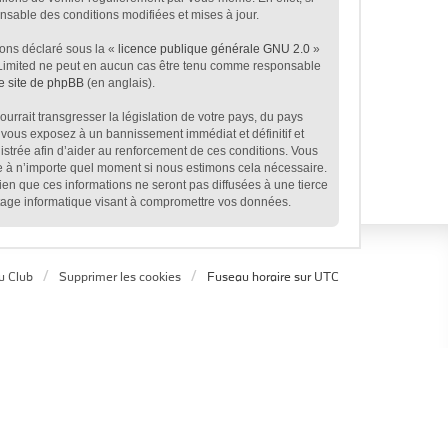
sable des conditions modifiées et mises à jour.
ions déclaré sous la «
licence publique générale GNU 2.0
»
BB Limited ne peut en aucun cas être tenu comme responsable
le site de phpBB
(en anglais).
rrait transgresser la législation de votre pays, du pays
 vous exposez à un bannissement immédiat et définitif et
egistrée afin d’aider au renforcement de ces conditions. Vous
age à n’importe quel moment si nous estimons cela nécessaire.
en que ces informations ne seront pas diffusées à une tierce
tage informatique visant à compromettre vos données.
u Club
Supprimer les cookies
Fuseau horaire sur
UTC