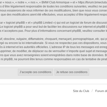
« nous », « notre », « nos », « BMW Club Armorique » et « https://forum.bmwcluba
s d’être légalement responsable de toutes les conditions suivantes, veuillez ne pa
nous essaierons de vous informer de ces modifications, bien que nous vous conseill
que des modifications aient été effectuées, vous acceptez d’être légalement respon
 « logiciel phpBB » et « phpBB Limited ») qui est un logiciel de forum de discuss
 Le logiciel phpBB a pour seul but de faciliter les discussions sur internet et php
s n’acceptons pas. Pour plus d’informations concernant phpBB, veuillez consulter
, obscène, vulgaire, diffamatoire, choquant, menaçant, pornographique, etc. qui pou
é ou encore la loi internationale. Si vous ne respectez pas ces dispositions, vous
ès à internet et les autorités officielles. L’adresse IP de tous les messages est enr
supprimer, de modifier, de déplacer ou de verrouiller n’importe quel sujet et mess
tions que vous avez renseignées soient enregistrées dans notre base de données. Bi
 ni phpBB, ne pourront être tenus comme responsables en cas de tentative de pira
Site du Club
Forum d