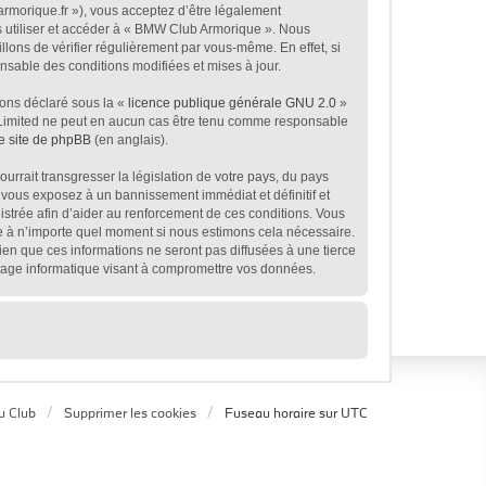
rmorique.fr »), vous acceptez d’être légalement
s utiliser et accéder à « BMW Club Armorique ». Nous
ons de vérifier régulièrement par vous-même. En effet, si
sable des conditions modifiées et mises à jour.
ions déclaré sous la «
licence publique générale GNU 2.0
»
BB Limited ne peut en aucun cas être tenu comme responsable
le site de phpBB
(en anglais).
rrait transgresser la législation de votre pays, du pays
 vous exposez à un bannissement immédiat et définitif et
egistrée afin d’aider au renforcement de ces conditions. Vous
age à n’importe quel moment si nous estimons cela nécessaire.
en que ces informations ne seront pas diffusées à une tierce
tage informatique visant à compromettre vos données.
u Club
Supprimer les cookies
Fuseau horaire sur
UTC