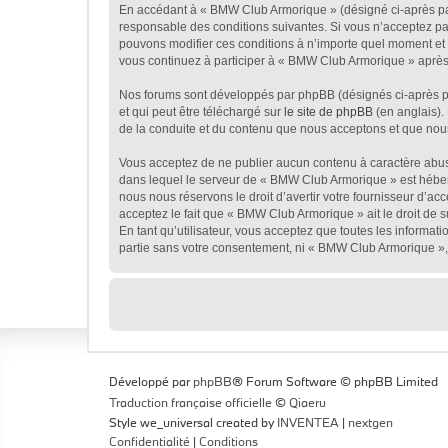
En accédant à « BMW Club Armorique » (désigné ci-après par 
responsable des conditions suivantes. Si vous n’acceptez pa
pouvons modifier ces conditions à n’importe quel moment et 
vous continuez à participer à « BMW Club Armorique » après 
Nos forums sont développés par phpBB (désignés ci-après par
et qui peut être téléchargé sur
le site de phpBB
(en anglais).
de la conduite et du contenu que nous acceptons et que nou
Vous acceptez de ne publier aucun contenu à caractère abusif
dans lequel le serveur de « BMW Club Armorique » est héberg
nous nous réservons le droit d’avertir votre fournisseur d’acc
acceptez le fait que « BMW Club Armorique » ait le droit de 
En tant qu’utilisateur, vous acceptez que toutes les informa
partie sans votre consentement, ni « BMW Club Armorique »,
Développé par
phpBB
® Forum Software © phpBB Limited
Traduction française officielle
©
Qiaeru
Style we_universal created by
INVENTEA
|
nextgen
Confidentialité
|
Conditions