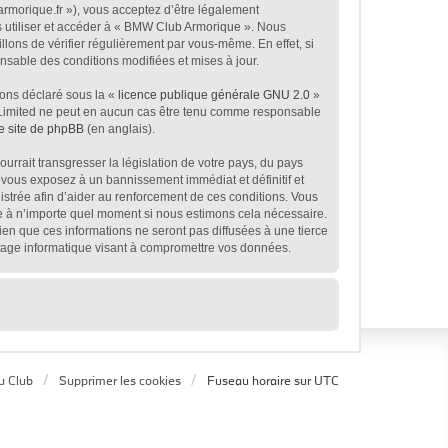
rmorique.fr »), vous acceptez d’être légalement
s utiliser et accéder à « BMW Club Armorique ». Nous
ons de vérifier régulièrement par vous-même. En effet, si
sable des conditions modifiées et mises à jour.
ions déclaré sous la «
licence publique générale GNU 2.0
»
BB Limited ne peut en aucun cas être tenu comme responsable
le site de phpBB
(en anglais).
rrait transgresser la législation de votre pays, du pays
 vous exposez à un bannissement immédiat et définitif et
egistrée afin d’aider au renforcement de ces conditions. Vous
age à n’importe quel moment si nous estimons cela nécessaire.
en que ces informations ne seront pas diffusées à une tierce
tage informatique visant à compromettre vos données.
u Club
Supprimer les cookies
Fuseau horaire sur
UTC