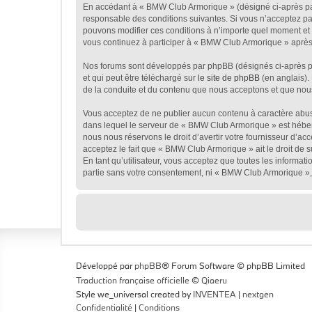
En accédant à « BMW Club Armorique » (désigné ci-après par 
responsable des conditions suivantes. Si vous n’acceptez pa
pouvons modifier ces conditions à n’importe quel moment et 
vous continuez à participer à « BMW Club Armorique » après 
Nos forums sont développés par phpBB (désignés ci-après par
et qui peut être téléchargé sur
le site de phpBB
(en anglais).
de la conduite et du contenu que nous acceptons et que nou
Vous acceptez de ne publier aucun contenu à caractère abusif
dans lequel le serveur de « BMW Club Armorique » est héberg
nous nous réservons le droit d’avertir votre fournisseur d’acc
acceptez le fait que « BMW Club Armorique » ait le droit de 
En tant qu’utilisateur, vous acceptez que toutes les informa
partie sans votre consentement, ni « BMW Club Armorique »,
Développé par
phpBB
® Forum Software © phpBB Limited
Traduction française officielle
©
Qiaeru
Style we_universal created by
INVENTEA
|
nextgen
Confidentialité
|
Conditions