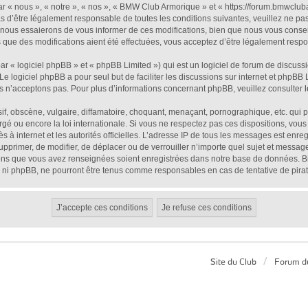
« nous », « notre », « nos », « BMW Club Armorique » et « https://forum.bmwcluba
s d’être légalement responsable de toutes les conditions suivantes, veuillez ne pa
nous essaierons de vous informer de ces modifications, bien que nous vous conseill
que des modifications aient été effectuées, vous acceptez d’être légalement respon
 « logiciel phpBB » et « phpBB Limited ») qui est un logiciel de forum de discuss
 Le logiciel phpBB a pour seul but de faciliter les discussions sur internet et php
s n’acceptons pas. Pour plus d’informations concernant phpBB, veuillez consulter
, obscène, vulgaire, diffamatoire, choquant, menaçant, pornographique, etc. qui pou
é ou encore la loi internationale. Si vous ne respectez pas ces dispositions, vous
ès à internet et les autorités officielles. L’adresse IP de tous les messages est enr
supprimer, de modifier, de déplacer ou de verrouiller n’importe quel sujet et mess
tions que vous avez renseignées soient enregistrées dans notre base de données. Bi
 ni phpBB, ne pourront être tenus comme responsables en cas de tentative de pira
Site du Club
Forum d