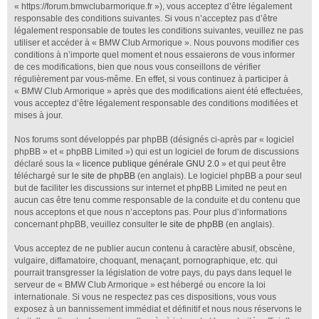
« https://forum.bmwclubarmorique.fr »), vous acceptez d’être légalement
responsable des conditions suivantes. Si vous n’acceptez pas d’être
légalement responsable de toutes les conditions suivantes, veuillez ne pas
utiliser et accéder à « BMW Club Armorique ». Nous pouvons modifier ces
conditions à n’importe quel moment et nous essaierons de vous informer
de ces modifications, bien que nous vous conseillons de vérifier
régulièrement par vous-même. En effet, si vous continuez à participer à
« BMW Club Armorique » après que des modifications aient été effectuées,
vous acceptez d’être légalement responsable des conditions modifiées et
mises à jour.
Nos forums sont développés par phpBB (désignés ci-après par « logiciel
phpBB » et « phpBB Limited ») qui est un logiciel de forum de discussions
déclaré sous la «
licence publique générale GNU 2.0
» et qui peut être
téléchargé sur
le site de phpBB
(en anglais). Le logiciel phpBB a pour seul
but de faciliter les discussions sur internet et phpBB Limited ne peut en
aucun cas être tenu comme responsable de la conduite et du contenu que
nous acceptons et que nous n’acceptons pas. Pour plus d’informations
concernant phpBB, veuillez consulter
le site de phpBB
(en anglais).
Vous acceptez de ne publier aucun contenu à caractère abusif, obscène,
vulgaire, diffamatoire, choquant, menaçant, pornographique, etc. qui
pourrait transgresser la législation de votre pays, du pays dans lequel le
serveur de « BMW Club Armorique » est hébergé ou encore la loi
internationale. Si vous ne respectez pas ces dispositions, vous vous
exposez à un bannissement immédiat et définitif et nous nous réservons le