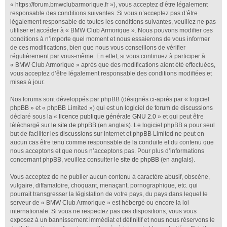
« https://forum.bmwclubarmorique.fr »), vous acceptez d’être légalement
responsable des conditions suivantes. Si vous n’acceptez pas d’être
légalement responsable de toutes les conditions suivantes, veuillez ne pas
utiliser et accéder à « BMW Club Armorique ». Nous pouvons modifier ces
conditions à n’importe quel moment et nous essaierons de vous informer
de ces modifications, bien que nous vous conseillons de vérifier
régulièrement par vous-même. En effet, si vous continuez à participer à
« BMW Club Armorique » après que des modifications aient été effectuées,
vous acceptez d’être légalement responsable des conditions modifiées et
mises à jour.
Nos forums sont développés par phpBB (désignés ci-après par « logiciel
phpBB » et « phpBB Limited ») qui est un logiciel de forum de discussions
déclaré sous la «
licence publique générale GNU 2.0
» et qui peut être
téléchargé sur
le site de phpBB
(en anglais). Le logiciel phpBB a pour seul
but de faciliter les discussions sur internet et phpBB Limited ne peut en
aucun cas être tenu comme responsable de la conduite et du contenu que
nous acceptons et que nous n’acceptons pas. Pour plus d’informations
concernant phpBB, veuillez consulter
le site de phpBB
(en anglais).
Vous acceptez de ne publier aucun contenu à caractère abusif, obscène,
vulgaire, diffamatoire, choquant, menaçant, pornographique, etc. qui
pourrait transgresser la législation de votre pays, du pays dans lequel le
serveur de « BMW Club Armorique » est hébergé ou encore la loi
internationale. Si vous ne respectez pas ces dispositions, vous vous
exposez à un bannissement immédiat et définitif et nous nous réservons le