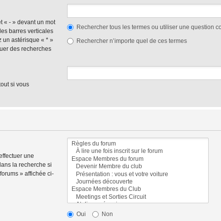
et « - » devant un mot
Rechercher tous les termes ou utiliser une question
des barres verticales
ez un astérisque « * »
Rechercher n’importe quel de ces termes
tuer des recherches
out si vous
effectuer une
ans la recherche si
orums » affichée ci-
Oui
Non