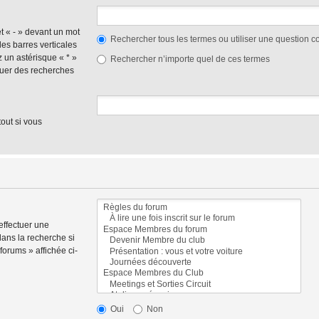
et « - » devant un mot
Rechercher tous les termes ou utiliser une question
des barres verticales
ez un astérisque « * »
Rechercher n’importe quel de ces termes
tuer des recherches
out si vous
effectuer une
ans la recherche si
orums » affichée ci-
Oui
Non