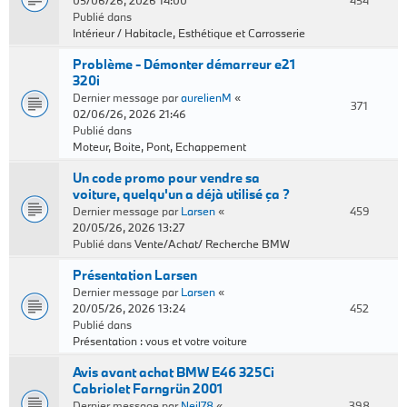
05/06/26, 2026 14:00
454
Publié dans
Intérieur / Habitacle, Esthétique et Carrosserie
Problème - Démonter démarreur e21
320i
Dernier message par
aurelienM
«
371
02/06/26, 2026 21:46
Publié dans
Moteur, Boite, Pont, Echappement
Un code promo pour vendre sa
voiture, quelqu'un a déjà utilisé ça ?
Dernier message par
Larsen
«
459
20/05/26, 2026 13:27
Publié dans
Vente/Achat/ Recherche BMW
Présentation Larsen
Dernier message par
Larsen
«
20/05/26, 2026 13:24
452
Publié dans
Présentation : vous et votre voiture
Avis avant achat BMW E46 325Ci
Cabriolet Farngrün 2001
Dernier message par
Neil78
«
398