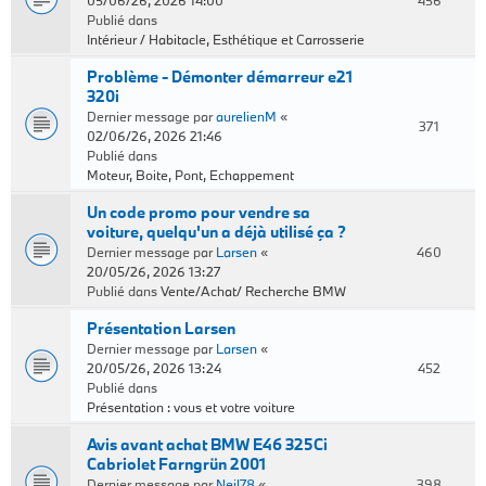
05/06/26, 2026 14:00
456
Publié dans
Intérieur / Habitacle, Esthétique et Carrosserie
Problème - Démonter démarreur e21
320i
Dernier message par
aurelienM
«
371
02/06/26, 2026 21:46
Publié dans
Moteur, Boite, Pont, Echappement
Un code promo pour vendre sa
voiture, quelqu'un a déjà utilisé ça ?
Dernier message par
Larsen
«
460
20/05/26, 2026 13:27
Publié dans
Vente/Achat/ Recherche BMW
Présentation Larsen
Dernier message par
Larsen
«
20/05/26, 2026 13:24
452
Publié dans
Présentation : vous et votre voiture
Avis avant achat BMW E46 325Ci
Cabriolet Farngrün 2001
Dernier message par
Neil78
«
398