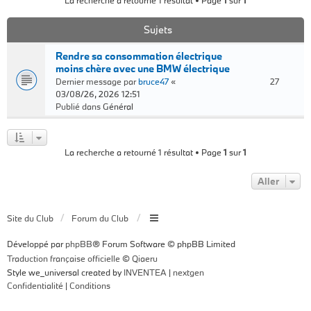
La recherche a retourné 1 résultat • Page
1
sur
1
Sujets
Rendre sa consommation électrique
moins chère avec une BMW électrique
Dernier message par
bruce47
«
27
03/08/26, 2026 12:51
Publié dans
Général
La recherche a retourné 1 résultat • Page
1
sur
1
Aller
Site du Club
Forum du Club
Développé par
phpBB
® Forum Software © phpBB Limited
Traduction française officielle
©
Qiaeru
Style we_universal created by
INVENTEA
|
nextgen
Confidentialité
|
Conditions