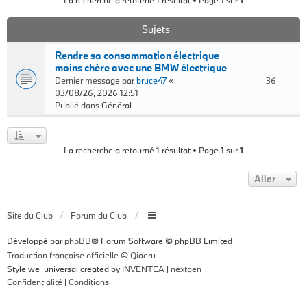
La recherche a retourné 1 résultat • Page
1
sur
1
Sujets
Rendre sa consommation électrique
moins chère avec une BMW électrique
Dernier message par
bruce47
«
36
03/08/26, 2026 12:51
Publié dans
Général
La recherche a retourné 1 résultat • Page
1
sur
1
Aller
Site du Club
Forum du Club
Développé par
phpBB
® Forum Software © phpBB Limited
Traduction française officielle
©
Qiaeru
Style we_universal created by
INVENTEA
|
nextgen
Confidentialité
|
Conditions