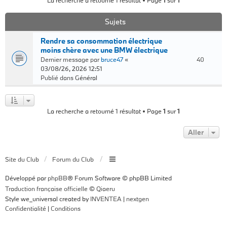
La recherche a retourné 1 résultat • Page
1
sur
1
Sujets
Rendre sa consommation électrique
moins chère avec une BMW électrique
Dernier message par
bruce47
«
40
03/08/26, 2026 12:51
Publié dans
Général
La recherche a retourné 1 résultat • Page
1
sur
1
Aller
Site du Club
Forum du Club
Développé par
phpBB
® Forum Software © phpBB Limited
Traduction française officielle
©
Qiaeru
Style we_universal created by
INVENTEA
|
nextgen
Confidentialité
|
Conditions