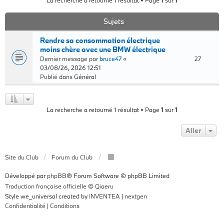
La recherche a retourné 1 résultat • Page
1
sur
1
Sujets
Rendre sa consommation électrique
moins chère avec une BMW électrique
Dernier message par
bruce47
«
27
03/08/26, 2026 12:51
Publié dans
Général
La recherche a retourné 1 résultat • Page
1
sur
1
Aller
Site du Club
Forum du Club
Développé par
phpBB
® Forum Software © phpBB Limited
Traduction française officielle
©
Qiaeru
Style we_universal created by
INVENTEA
|
nextgen
Confidentialité
|
Conditions