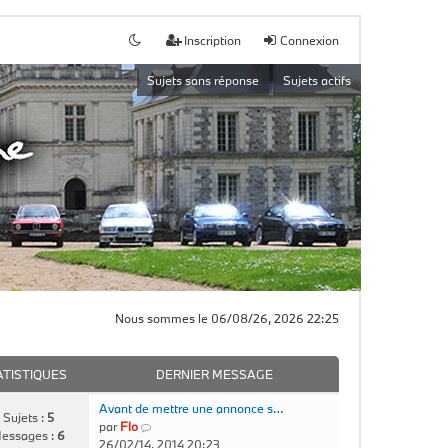
Inscription
Connexion
Sujets sans réponse
Sujets actifs
Nous sommes le 06/08/26, 2026 22:25
ATISTIQUES
DERNIER MESSAGE
Avant de mettre une annonce s…
Sujets :
5
C
par
Flo
essages :
6
o
26/02/14, 2014 20:23