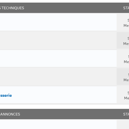
S TECHNIQUES
ST
S
Me
Mes
Me
Me
osserie
Me
S ANNONCES
ST