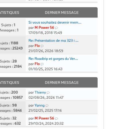
n
s
ATISTIQUES
DERNIER MESSAGE
u
l
Si vous souhaitez devenir mem…
t
Sujets :
1
C
par
M Power 56
e
essages :
1
o
17/09/18, 2018 15:49
r
n
l
Re: Présentation de ma 323 i …
s
ujets :
1188
e
C
par
Flo
u
sages :
25249
d
o
21/07/26, 2026 18:59
l
e
n
t
Re: Roadtrip et gorges du Ver…
r
s
Sujets :
28
C
e
par
Flo
n
u
ssages :
2184
o
r
01/10/25, 2025 16:43
i
l
n
l
e
t
s
e
r
e
ATISTIQUES
DERNIER MESSAGE
u
d
m
r
l
e
e
l
C
ujets :
200
par
Thierry
t
r
s
e
o
sages :
10857
02/08/26, 2026 11:47
e
n
s
d
n
r
C
i
Sujets :
98
par
Yanng
a
e
s
l
o
e
sages :
5846
21/02/25, 2025 17:16
g
r
u
e
n
r
e
n
l
C
Sujets :
32
par
M Power 56
d
s
m
i
t
o
ssages :
632
29/10/24, 2024 20:32
e
u
e
e
e
n