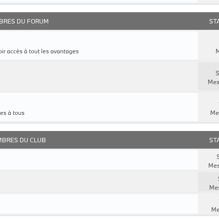
BRES DU FORUM
ST
ir accès à tout les avantages
M
S
Mes
es à tous
Me
MBRES DU CLUB
ST
S
Mes
Mes
Me