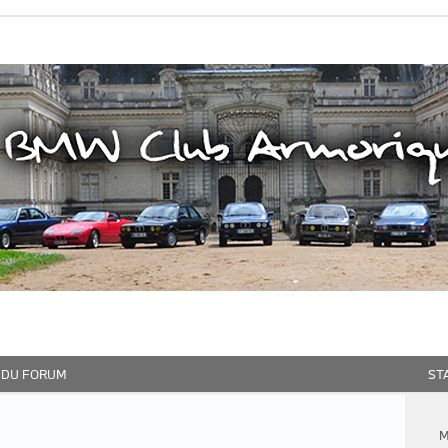
 DU FORUM
ST
M