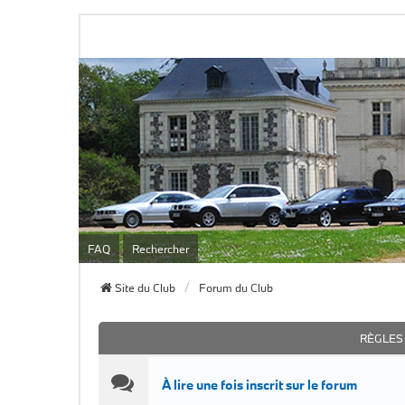
FAQ
Rechercher
Site du Club
Forum du Club
RÈGLES
À lire une fois inscrit sur le forum