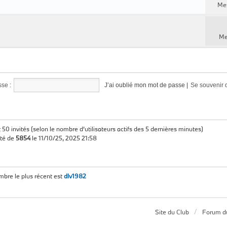
Me
Me
se :
J’ai oublié mon mot de passe
|
Se souvenir 
 et 50 invités (selon le nombre d’utilisateurs actifs des 5 dernières minutes)
été de
5854
le 11/10/25, 2025 21:58
re le plus récent est
dlv1982
Site du Club
Forum d