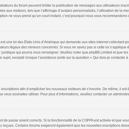
istrateurs du forum peuvent limiter la publication de messages aux utilisateurs insc
s aux visiteurs, tels que l’affichage d’avatars personnalisés, l’utilisation de la m
scription ne vous prend qu’un court instant, c’est pourquoi nous vous recommandons d
est une loi des États-Unis d’Amérique qui demande aux sites internet collectant p
teurs légaux des mineurs concernés. Si vous ne savez pas si cette loi s’applique
r juridique qui pourra vous renseigner. Veuillez noter que phpBB Limited et que le
e sujet, excepté lorsque l’assistance porte sur la question « Qui dois-je contacter
es inscriptions afin d’empêcher les nouveaux visiteurs de s’inscrire. De même, il es
 que vous souhaitez utiliser. Pour plus d’informations, veuillez contacter un administr
 mot de passe soient corrects. Si la fonctionnalité de la COPPA est activée et que v
vez reçues. Certains forums exigeront également que les nouvelles inscriptions doiv