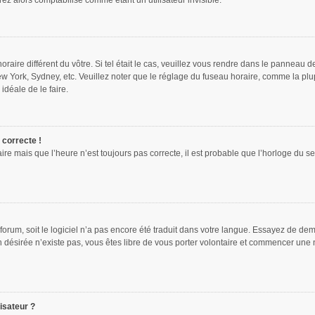
z alors comptabilisé comme étant un utilisateur invisible.
oraire différent du vôtre. Si tel était le cas, veuillez vous rendre dans le panneau de
w York, Sydney, etc. Veuillez noter que le réglage du fuseau horaire, comme la plu
 idéale de le faire.
 correcte !
ire mais que l’heure n’est toujours pas correcte, il est probable que l’horloge du se
e forum, soit le logiciel n’a pas encore été traduit dans votre langue. Essayez de dem
on désirée n’existe pas, vous êtes libre de vous porter volontaire et commencer une 
isateur ?