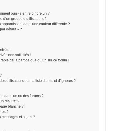
omment puis-je en rejoindre un ?
 d’un groupe d’utilisateurs ?
s apparaissent dans une couleur différente ?
 par défaut » ?
rivés !
vés non sollicités !
irable de la part de quelqu’un sur ce forum !
 ?
s utilisateurs de ma liste d’amis et d’ignorés ?
he dans un ou des forums ?
n résultat ?
page blanche ?!
res ?
 messages et sujets ?