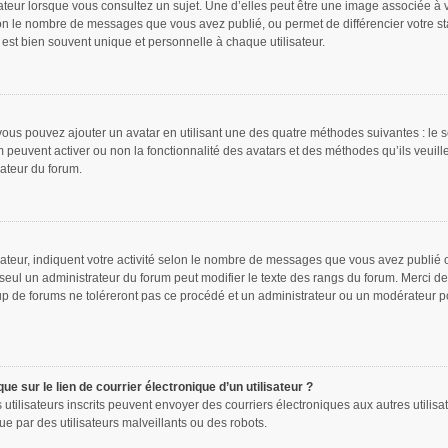
ateur lorsque vous consultez un sujet. Une d’elles peut être une image associée à 
lon le nombre de messages que vous avez publié, ou permet de différencier votre sta
est bien souvent unique et personnelle à chaque utilisateur.
 vous pouvez ajouter un avatar en utilisant une des quatre méthodes suivantes : le s
m peuvent activer ou non la fonctionnalité des avatars et des méthodes qu’ils veuill
rateur du forum.
ateur, indiquent votre activité selon le nombre de messages que vous avez publié ou
 seul un administrateur du forum peut modifier le texte des rangs du forum. Merci 
p de forums ne toléreront pas ce procédé et un administrateur ou un modérateur p
e sur le lien de courrier électronique d’un utilisateur ?
les utilisateurs inscrits peuvent envoyer des courriers électroniques aux autres uti
e par des utilisateurs malveillants ou des robots.