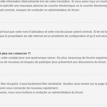
tte information était présente lors de votre inscription. Si vous aviez reçu un courr
spécifié une mauvaise adresse de courrier électronique ou le courrier électronique 
ait correcte, essayez de contacter un administrateur du forum.
 tout que votre nom d’utilisateur et votre mot de passe soient corrects. Si tel est 
e le propriétaire du site internet ait un problème de configuration et qu’il soit néce
nt plus me connecter ?!
mé votre compte pour une quelconque raison. De plus, beaucoup de forums suppriment 
z-vous de nouveau et essayez de participer plus activement aux discussions du forum.
re récupéré, il peut facilement être réinitialisé. Veuillez vous rendre sur la page
ouvoir vous connecter de nouveau rapidement.
passe, nous vous invitons à contacter un administrateur du forum.