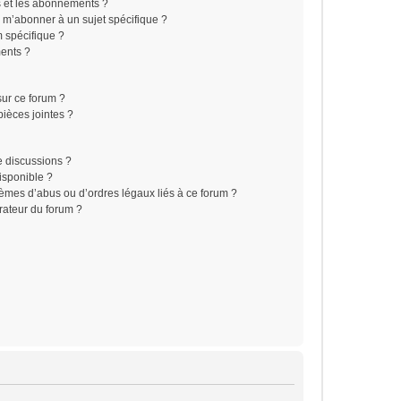
is et les abonnements ?
 m’abonner à un sujet spécifique ?
 spécifique ?
ents ?
sur ce forum ?
ièces jointes ?
e discussions ?
disponible ?
lèmes d’abus ou d’ordres légaux liés à ce forum ?
rateur du forum ?