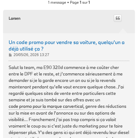
1 message • Page
1
sur
1
Larsen
Un code promo pour vendre sa voiture, quelqu'un a
déjà utilisé ça ?
M
20/05/26, 2026 13:27
e
s
Salut la team, ma E90 320d commence à me coûter cher
s
entre le DPF et le reste, et j'commence sérieusement à me
a
demander si je la garde encore un an ou si je la revends
g
maintenant pendant qu'elle vaut encore quelque chose. J'ai
e
regardé quelques sites de vente entre particuliers cette
semaine et je suis tombé sur des offres avec un
code promo pour la marque carvertical
, genre des réductions
sur la mise en avant de l'annonce ou sur des options de
visibilité... Franchement j'ai pas trop compris si ça valait
vraiment le coup ou si c'est juste du marketing pour te faire
dépenser plus. Y'a des gens ici qui ont déjà revendu leur diesel