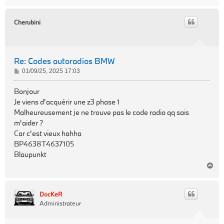
a
u
t
Cherubini
Re: Codes autoradios BMW
M
01/09/25, 2025 17:03
e
s
Bonjour
s
Je viens d'acquérir une z3 phase 1
a
Malheureusement je ne trouve pas le code radio qq sais
g
m'aider ?
e
Car c'est vieux hahha
BP4638T4637105
Blaupunkt
H
a
u
t
DocKeR
Administrateur