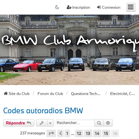
Inscription
Connexion
Site du Club
Forum du Club
Questions Techniques
Electricité, Chauffage, Clim, ODB, Audio
Codes autoradios BMW
Rechercher
Recherche av
Répondre
Page
16
sur
16
237 messages
1
12
13
14
15
16
Précédent
…