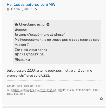
Re: Codes autoradios BMW
M
11/09/25, 2025 16:53
e
s
s
Cherubini
a écrit :
a
Bonjour
g
Je viens d'acquérir une z3 phase 1
e
Malheureusement je ne trouve pas le code radio qq sais
m'aider ?
Car c'est vieux hahha
BP4638T4637105
Blaupunkt
Salut, essaie
2233
, si tu ne peux pas mettre un 2 comme
premier chiffre ce sera
0233
.
525i E34 - 1992
-
318is E30 - 1990
Ex :
325i E36 - pistarde
,
525i E34 - 1989
,
323iA E21 - 1981
, M3 E36 3.2 - 1996, 520i E28 - 1988,
525tds E39 - 1998
H
a
u