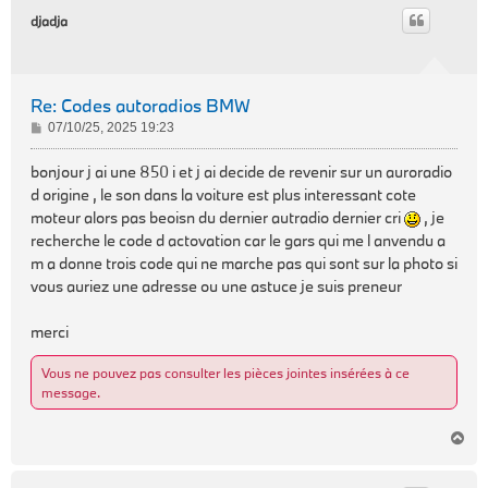
t
djadja
Re: Codes autoradios BMW
M
07/10/25, 2025 19:23
e
s
bonjour j ai une 850 i et j ai decide de revenir sur un auroradio
s
d origine , le son dans la voiture est plus interessant cote
a
moteur alors pas beoisn du dernier autradio dernier cri
, je
g
recherche le code d actovation car le gars qui me l anvendu a
e
m a donne trois code qui ne marche pas qui sont sur la photo si
vous auriez une adresse ou une astuce je suis preneur
merci
Vous ne pouvez pas consulter les pièces jointes insérées à ce
message.
H
a
u