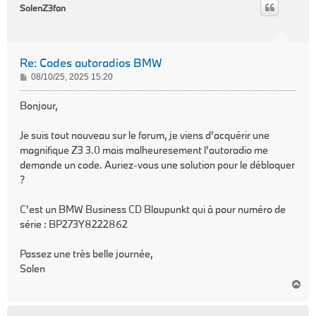
t
SolenZ3fan
Re: Codes autoradios BMW
M
08/10/25, 2025 15:20
e
s
Bonjour,
s
a
Je suis tout nouveau sur le forum, je viens d’acquérir une
g
magnifique Z3 3.0 mais malheuresement l'autoradio me
e
demande un code. Auriez-vous une solution pour le débloquer
?
C'est un BMW Business CD Blaupunkt qui à pour numéro de
série : BP273Y8222862
Passez une très belle journée,
Solen
H
a
u