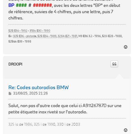
s
BP
####
#
#######
, avec les deux lettres "BP" en début
a
de référence, suivies de 4 chiffres, puis une lettre, puis 7
g
chiffres.
e
525i E34 - 1992
-
318is E30 - 1990
Ex :
325i E36 - pistarde
,
525i E34 - 1989
,
323iA E21 - 1981
, M3 E36 3.2 - 1996, 520i E28 - 1988,
525tds E39 - 1998
H
a
u
t
DROOPI
Re: Codes autoradios BMW
M
31/08/25, 2025 21:26
e
s
Salut, non pas d'autre code que celui ci A91126787D sur une
s
petite étiquette inox riveté sur l'autoradio.
a
g
325 ia de 1986, 325 i de 1990, 330 i de 2003
e
H