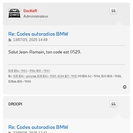
DocKeR
Administrateur
Re: Codes autoradios BMW
M
13/07/25, 2025 14:49
e
s
Salut Jean-Romain, ton code est 0529.
s
a
g
525i E34 - 1992
-
318is E30 - 1990
e
Ex :
325i E36 - pistarde
,
525i E34 - 1989
,
323iA E21 - 1981
, M3 E36 3.2 - 1996, 520i E28 - 1988,
525tds E39 - 1998
H
a
u
t
DROOPI
Re: Codes autoradios BMW
M