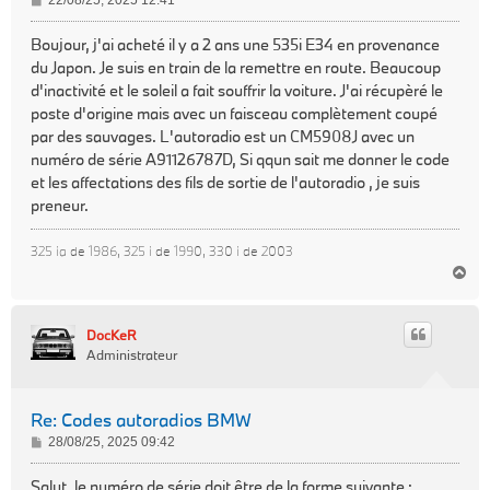
22/08/25, 2025 12:41
e
s
Boujour, j'ai acheté il y a 2 ans une 535i E34 en provenance
s
du Japon. Je suis en train de la remettre en route. Beaucoup
a
d'inactivité et le soleil a fait souffrir la voiture. J'ai récupèré le
g
poste d'origine mais avec un faisceau complètement coupé
e
par des sauvages. L'autoradio est un CM5908J avec un
numéro de série A91126787D, Si qqun sait me donner le code
et les affectations des fils de sortie de l'autoradio , je suis
preneur.
325 ia de 1986, 325 i de 1990, 330 i de 2003
H
a
u
t
DocKeR
Administrateur
Re: Codes autoradios BMW
M
28/08/25, 2025 09:42
e
s
Salut, le numéro de série doit être de la forme suivante :