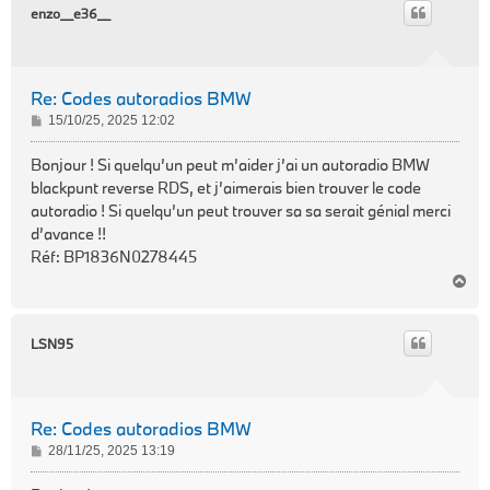
t
enzo__e36__
Re: Codes autoradios BMW
M
15/10/25, 2025 12:02
e
s
Bonjour ! Si quelqu’un peut m’aider j’ai un autoradio BMW
s
blackpunt reverse RDS, et j’aimerais bien trouver le code
a
autoradio ! Si quelqu’un peut trouver sa sa serait génial merci
g
d’avance !!
e
Réf: BP1836N0278445
H
a
u
t
LSN95
Re: Codes autoradios BMW
M
28/11/25, 2025 13:19
e
s