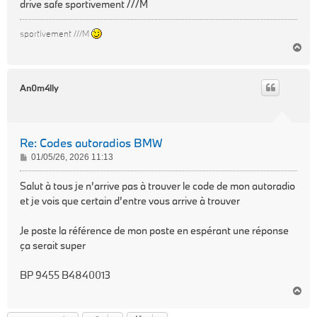
drive safe sportivement ///M
sportivement ///M
H
a
u
t
An0m4lly
Re: Codes autoradios BMW
M
01/05/26, 2026 11:13
e
s
Salut à tous je n’arrive pas à trouver le code de mon autoradio
s
et je vois que certain d’entre vous arrive à trouver
a
g
Je poste la référence de mon poste en espérant une réponse
e
ça serait super
BP 9455 B4840013
H
a
u