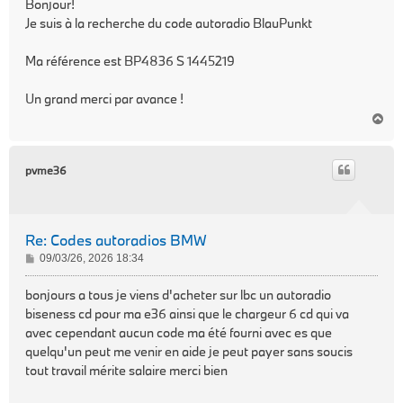
Bonjour!
s
Je suis à la recherche du code autoradio BlauPunkt
a
g
Ma référence est BP4836 S 1445219
e
Un grand merci par avance !
H
a
u
t
pvme36
Re: Codes autoradios BMW
M
09/03/26, 2026 18:34
e
s
bonjours a tous je viens d'acheter sur lbc un autoradio
s
biseness cd pour ma e36 ainsi que le chargeur 6 cd qui va
a
avec cependant aucun code ma été fourni avec es que
g
quelqu'un peut me venir en aide je peut payer sans soucis
e
tout travail mérite salaire merci bien