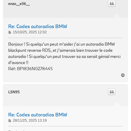
t
enzo__e36__
Re: Codes autoradios BMW
M
15/10/25, 2025 12:02
e
s
Bonjour ! Si quelqu’un peut m’aider j’ai un autoradio BMW
s
blackpunt reverse RDS, et j’aimerais bien trouver le code
a
autoradio ! Si quelqu’un peut trouver sa sa serait génial merci
g
d’avance !!
e
Réf: BP1836N0278445
H
a
u
t
LSN95
Re: Codes autoradios BMW
M
28/11/25, 2025 13:19
e
s