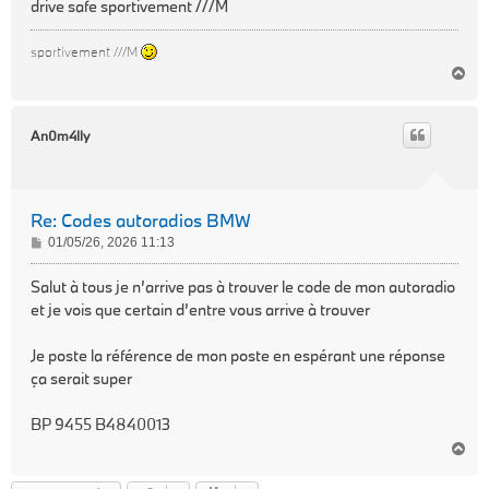
drive safe sportivement ///M
sportivement ///M
H
a
u
t
An0m4lly
Re: Codes autoradios BMW
M
01/05/26, 2026 11:13
e
s
Salut à tous je n’arrive pas à trouver le code de mon autoradio
s
et je vois que certain d’entre vous arrive à trouver
a
g
Je poste la référence de mon poste en espérant une réponse
e
ça serait super
BP 9455 B4840013
H
a
u