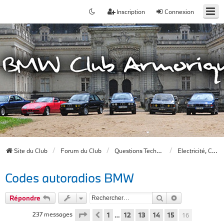
Inscription
Connexion
Site du Club
Forum du Club
Questions Techniques
Electricité, Chauffage, Clim, ODB, Audio
Codes autoradios BMW
Rechercher
Recherche av
Répondre
Page
16
sur
16
237 messages
1
12
13
14
15
16
Précédent
…