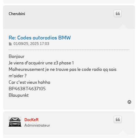
a
u
t
Cherubini
Re: Codes autoradios BMW
M
01/09/25, 2025 17:03
e
s
Bonjour
s
Je viens d'acquérir une z3 phase 1
a
Malheureusement je ne trouve pas le code radio qq sais
g
m'aider ?
e
Car c'est vieux hahha
BP4638T4637105
Blaupunkt
H
a
u
t
DocKeR
Administrateur