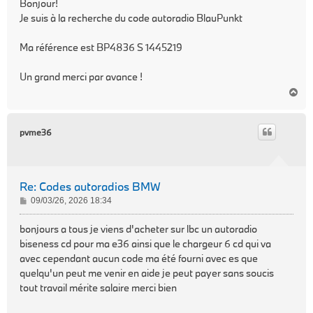
Bonjour!
s
Je suis à la recherche du code autoradio BlauPunkt
a
g
Ma référence est BP4836 S 1445219
e
Un grand merci par avance !
H
a
u
t
pvme36
Re: Codes autoradios BMW
M
09/03/26, 2026 18:34
e
s
bonjours a tous je viens d'acheter sur lbc un autoradio
s
biseness cd pour ma e36 ainsi que le chargeur 6 cd qui va
a
avec cependant aucun code ma été fourni avec es que
g
quelqu'un peut me venir en aide je peut payer sans soucis
e
tout travail mérite salaire merci bien