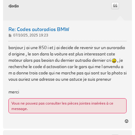
t
djadja
Re: Codes autoradios BMW
M
07/10/25, 2025 19:23
e
s
bonjour j ai une 850 i et j ai decide de revenir sur un auroradio
s
d origine , le son dans la voiture est plus interessant cote
a
moteur alors pas beoisn du dernier autradio dernier cri
, je
g
recherche le code d actovation car le gars qui me l anvendu a
e
m a donne trois code qui ne marche pas qui sont sur la photo si
vous auriez une adresse ou une astuce je suis preneur
merci
Vous ne pouvez pas consulter les pièces jointes insérées à ce
message.
H
a
u