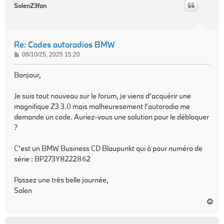
t
SolenZ3fan
Re: Codes autoradios BMW
M
08/10/25, 2025 15:20
e
s
Bonjour,
s
a
Je suis tout nouveau sur le forum, je viens d’acquérir une
g
magnifique Z3 3.0 mais malheuresement l'autoradio me
e
demande un code. Auriez-vous une solution pour le débloquer
?
C'est un BMW Business CD Blaupunkt qui à pour numéro de
série : BP273Y8222862
Passez une très belle journée,
Solen
H
a
u