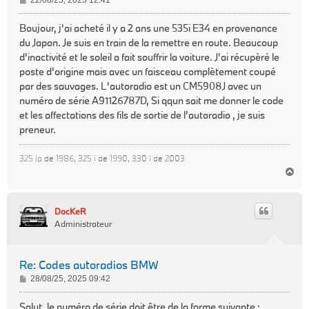
22/08/25, 2025 12:41
e
s
Boujour, j'ai acheté il y a 2 ans une 535i E34 en provenance
s
du Japon. Je suis en train de la remettre en route. Beaucoup
a
d'inactivité et le soleil a fait souffrir la voiture. J'ai récupèré le
g
poste d'origine mais avec un faisceau complètement coupé
e
par des sauvages. L'autoradio est un CM5908J avec un
numéro de série A91126787D, Si qqun sait me donner le code
et les affectations des fils de sortie de l'autoradio , je suis
preneur.
325 ia de 1986, 325 i de 1990, 330 i de 2003
H
a
u
t
DocKeR
Administrateur
Re: Codes autoradios BMW
M
28/08/25, 2025 09:42
e
s
Salut, le numéro de série doit être de la forme suivante :