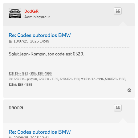
DocKeR
Administrateur
Re: Codes autoradios BMW
M
13/07/25, 2025 14:49
e
s
Salut Jean-Romain, ton code est 0529.
s
a
g
525i E34 - 1992
-
318is E30 - 1990
e
Ex :
325i E36 - pistarde
,
525i E34 - 1989
,
323iA E21 - 1981
, M3 E36 3.2 - 1996, 520i E28 - 1988,
525tds E39 - 1998
H
a
u
t
DROOPI
Re: Codes autoradios BMW
M