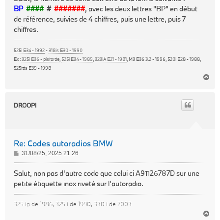
s
BP
####
#
#######
, avec les deux lettres "BP" en début
a
de référence, suivies de 4 chiffres, puis une lettre, puis 7
g
chiffres.
e
525i E34 - 1992
-
318is E30 - 1990
Ex :
325i E36 - pistarde
,
525i E34 - 1989
,
323iA E21 - 1981
, M3 E36 3.2 - 1996, 520i E28 - 1988,
525tds E39 - 1998
H
a
u
t
DROOPI
Re: Codes autoradios BMW
M
31/08/25, 2025 21:26
e
s
Salut, non pas d'autre code que celui ci A91126787D sur une
s
petite étiquette inox riveté sur l'autoradio.
a
g
325 ia de 1986, 325 i de 1990, 330 i de 2003
e
H