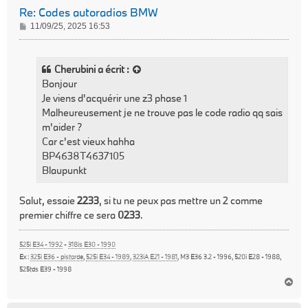
Re: Codes autoradios BMW
M
11/09/25, 2025 16:53
e
s
s
Cherubini
a écrit :
a
Bonjour
g
Je viens d'acquérir une z3 phase 1
e
Malheureusement je ne trouve pas le code radio qq sais
m'aider ?
Car c'est vieux hahha
BP4638T4637105
Blaupunkt
Salut, essaie
2233
, si tu ne peux pas mettre un 2 comme
premier chiffre ce sera
0233
.
525i E34 - 1992
-
318is E30 - 1990
Ex :
325i E36 - pistarde
,
525i E34 - 1989
,
323iA E21 - 1981
, M3 E36 3.2 - 1996, 520i E28 - 1988,
525tds E39 - 1998
H
a
u