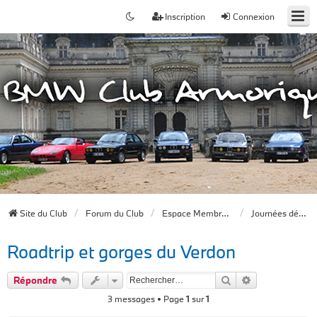
Inscription
Connexion
Site du Club
Forum du Club
Espace Membres du forum
Journées découverte
Roadtrip et gorges du Verdon
Rechercher
Recherche av
Répondre
3 messages • Page
1
sur
1