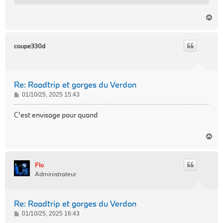
H
a
u
t
coupe330d
Re: Roadtrip et gorges du Verdon
M
01/10/25, 2025 15:43
e
s
C'est envisage pour quand
s
a
H
g
a
e
u
t
Flo
Administrateur
Re: Roadtrip et gorges du Verdon
M
01/10/25, 2025 16:43
e