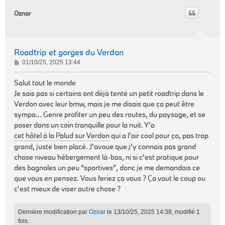
Oznar
Roadtrip et gorges du Verdon
M
01/10/25, 2025 13:44
e
s
Salut tout le monde
s
Je sais pas si certains ont déjà tenté un petit roadtrip dans le
a
Verdon avec leur bmw, mais je me disais que ça peut être
g
sympa… Genre profiter un peu des routes, du paysage, et se
e
poser dans un coin tranquille pour la nuit. Y’a
cet hôtel à la Palud sur Verdon
qui a l’air cool pour ça, pas trop
grand, juste bien placé. J’avoue que j’y connais pas grand
chose niveau hébergement là-bas, ni si c’est pratique pour
des bagnoles un peu “sportives”, donc je me demandais ce
que vous en pensez. Vous feriez ça vous ? Ça vaut le coup ou
c’est mieux de viser autre chose ?
Dernière modification par
Oznar
le 13/10/25, 2025 14:38, modifié 1
fois.