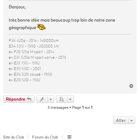
s
Bonjour,
s
a
très bonne idée mais beaucoup trop loin de notre zone
g
géographique
e
F36 420d - 2014 - 148000km
E34 535i - 1990 - 202000 km
ex F20 125d M sport - 2014
ex G31 520d M sport xdrive - 2019
ex E23 735i - 1982
ex E39 530i - 2001
ex E36 328i coupé - 1998
ex E28 520i - 1982
H
a
u
Répondre
t
3 messages • Page
1
sur
1
Aller
Site du Club
Forum du Club