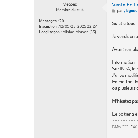
Vente boit
ylegoec
Membre du club
M
par
ylegoec
e
Messages :
20
s
Salut à tous,
Inscription :
12/09/25, 2025 22:27
s
Localisation :
Miniac-Morvan (35)
a
Je vends un b
g
e
Ayant remplac
Information i
Sur INPA, le 
J'ai pu modifi
En mettant la
ou plusieurs 
M'hésitez pas
Le boitier a 
BMW 323i E46 