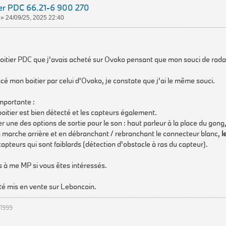
ier PDC 66.21-6 900 270
»
24/09/25, 2025 22:40
oitier PDC que j'avais acheté sur Ovoko pensant que mon souci de rada
é mon boitier par celui d'Ovoko, je constate que j'ai le même souci.
mportante :
boitier est bien détecté et les capteurs également.
er une des options de sortie pour le son : haut parleur à la place du gong
 marche arrière et en débranchant / rebranchant le connecteur blanc,
l
capteurs qui sont faiblards (détection d'obstacle à ras du capteur).
 à me MP si vous êtes intéressés.
été mis en vente sur Leboncoin.
1999