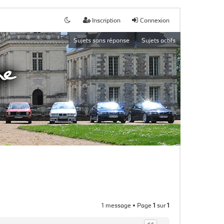
Inscription
Connexion
Sujets sans réponse
Sujets actifs
1 message • Page
1
sur
1