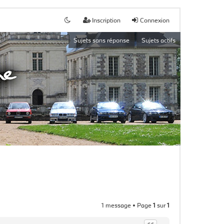
Inscription
Connexion
Sujets sans réponse
Sujets actifs
1 message • Page
1
sur
1