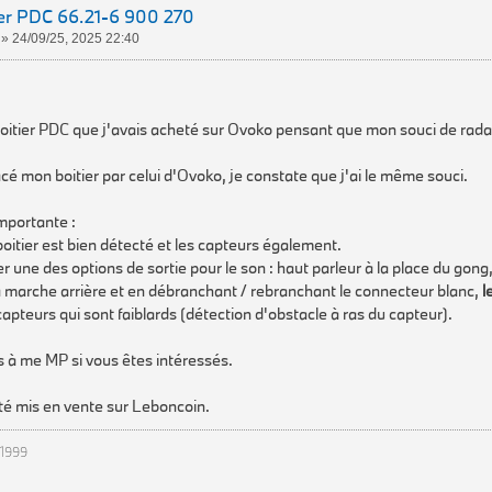
ier PDC 66.21-6 900 270
»
24/09/25, 2025 22:40
oitier PDC que j'avais acheté sur Ovoko pensant que mon souci de rada
é mon boitier par celui d'Ovoko, je constate que j'ai le même souci.
mportante :
boitier est bien détecté et les capteurs également.
er une des options de sortie pour le son : haut parleur à la place du gong
 marche arrière et en débranchant / rebranchant le connecteur blanc,
l
capteurs qui sont faiblards (détection d'obstacle à ras du capteur).
 à me MP si vous êtes intéressés.
été mis en vente sur Leboncoin.
1999