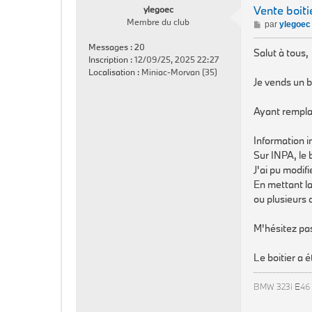
Vente boit
ylegoec
Membre du club
M
par
ylegoec
e
Messages :
20
s
Salut à tous,
Inscription :
12/09/25, 2025 22:27
s
Localisation :
Miniac-Morvan (35)
a
Je vends un b
g
e
Ayant remplac
Information i
Sur INPA, le 
J'ai pu modifi
En mettant la
ou plusieurs 
M'hésitez pas
Le boitier a 
BMW 323i E46 