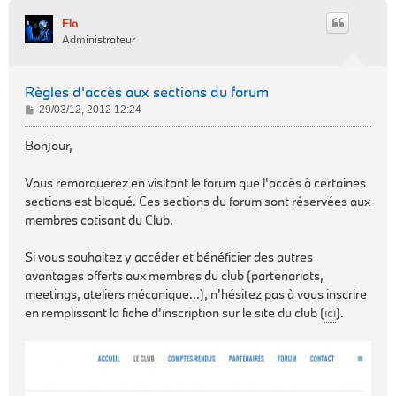
Flo
Administrateur
Règles d'accès aux sections du forum
M
29/03/12, 2012 12:24
e
s
Bonjour,
s
a
Vous remarquerez en visitant le forum que l'accès à certaines
g
sections est bloqué. Ces sections du forum sont réservées aux
e
membres cotisant du Club.
Si vous souhaitez y accéder et bénéficier des autres
avantages offerts aux membres du club (partenariats,
meetings, ateliers mécanique...), n'hésitez pas à vous inscrire
en remplissant la fiche d'inscription sur le site du club (
ici
).