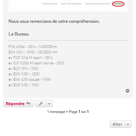
Nous vous remercions de votre compréhension.
Le Bureau
F36 420d - 2014 - 148000km
E34 535i - 1990 - 202000 km
ex F20 125d M sport - 2014
ex G31 520d M sport xdrive - 2019
ex E23 735i - 1982
ex E39 530i - 2001
ex E36 328i coupé - 1998
ex E28 520i - 1982
H
a
u
Répondre
t
1 message • Page
1
sur
1
Aller