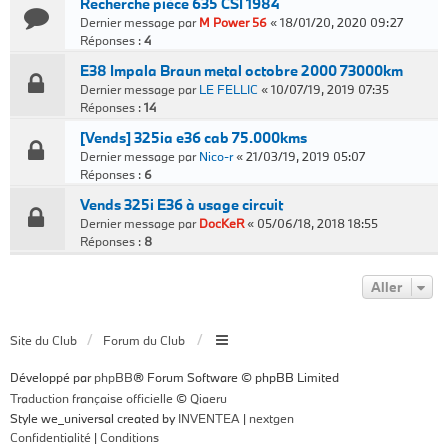
Recherche pièce 635 CSI 1984
Dernier message par
M Power 56
«
18/01/20, 2020 09:27
Réponses :
4
E38 Impala Braun metal octobre 2000 73000km
Dernier message par
LE FELLIC
«
10/07/19, 2019 07:35
Réponses :
14
[Vends] 325ia e36 cab 75.000kms
Dernier message par
Nico-r
«
21/03/19, 2019 05:07
Réponses :
6
Vends 325i E36 à usage circuit
Dernier message par
DocKeR
«
05/06/18, 2018 18:55
Réponses :
8
Aller
Site du Club
Forum du Club
Développé par
phpBB
® Forum Software © phpBB Limited
Traduction française officielle
©
Qiaeru
Style we_universal created by
INVENTEA
|
nextgen
Confidentialité
|
Conditions