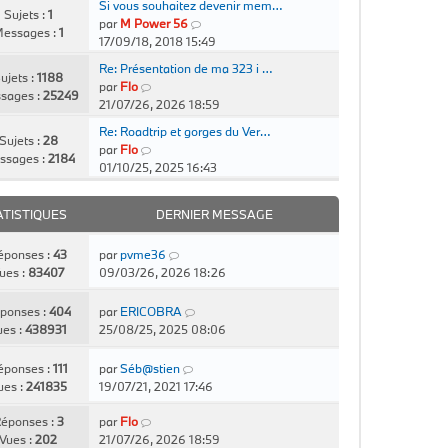
Si vous souhaitez devenir mem…
Sujets :
1
C
par
M Power 56
essages :
1
o
17/09/18, 2018 15:49
n
Re: Présentation de ma 323 i …
s
ujets :
1188
C
par
Flo
u
sages :
25249
o
21/07/26, 2026 18:59
l
n
t
Re: Roadtrip et gorges du Ver…
s
Sujets :
28
C
e
par
Flo
u
ssages :
2184
o
r
01/10/25, 2025 16:43
l
n
l
t
s
e
e
ATISTIQUES
DERNIER MESSAGE
u
d
r
l
e
l
éponses :
43
par
pvme36
t
r
e
ues :
83407
09/03/26, 2026 18:26
e
n
d
r
i
e
l
e
ponses :
404
par
ERICOBRA
r
e
r
ues :
438931
25/08/25, 2025 08:06
n
d
m
i
e
e
éponses :
111
par
Séb@stien
e
r
s
ues :
241835
19/07/21, 2021 17:46
r
n
s
m
i
a
éponses :
3
par
Flo
e
e
g
Vues :
202
21/07/26, 2026 18:59
s