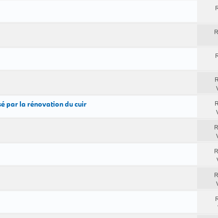
R
R
R
R
 par la rénovation du cuir
R
R
R
R
R