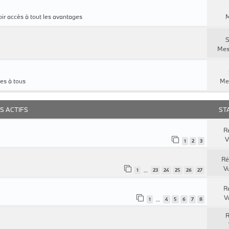
ir accès à tout les avantages
M
S
Mes
es à tous
Me
S ACTIFS
ST
R
V
1
2
3
Ré
V
1
23
24
25
26
27
…
R
V
1
4
5
6
7
8
…
R