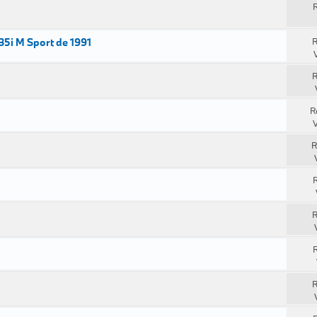
R
35i M Sport de 1991
R
R
R
V
R
R
R
R
R