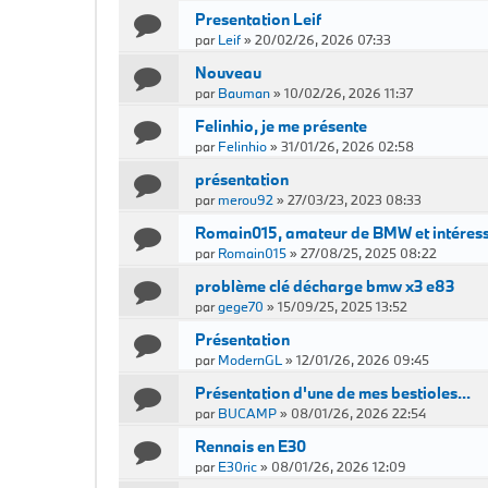
Presentation Leif
par
Leif
»
20/02/26, 2026 07:33
Nouveau
par
Bauman
»
10/02/26, 2026 11:37
Felinhio, je me présente
par
Felinhio
»
31/01/26, 2026 02:58
présentation
par
merou92
»
27/03/23, 2023 08:33
Romain015, amateur de BMW et intéressé
par
Romain015
»
27/08/25, 2025 08:22
problème clé décharge bmw x3 e83
par
gege70
»
15/09/25, 2025 13:52
Présentation
par
ModernGL
»
12/01/26, 2026 09:45
Présentation d'une de mes bestioles...
par
BUCAMP
»
08/01/26, 2026 22:54
Rennais en E30
par
E30ric
»
08/01/26, 2026 12:09