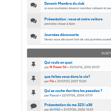
Devenir Membre du club
si vous souhaitez devenir membre cotisant et avo
Présentation : vous et votre voiture
première chose à faire
Journées découverte
Venez nous découvrir lors de ces journées ouvert
SUJET
Qui roule en quoi
par
M Power 56
»
25/04/16, 2016 09:57
que faîtes vous dans la vie?
par
Flo
»
31/07/07, 2007 15:00
Qui se cache derrière les pseudos ?
par
Pascal
»
22/07/06, 2006 07:19
Présentation de ma 323 i e36
par
dlv1982
»
21/07/26, 2026 14:33