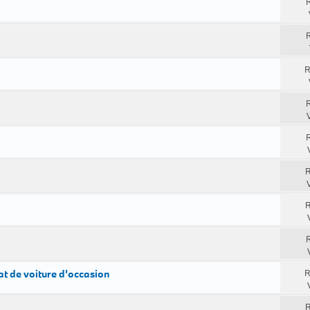
R
R
R
R
R
R
R
R
at de voiture d’occasion
R
R