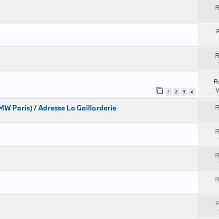
R
R
R
R
V
1
2
3
4
MW Paris) / Adresse La Gaillarderie
R
R
R
R
R