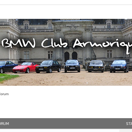
forum
ORUM
ST