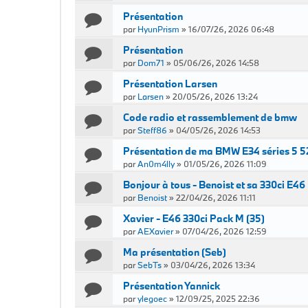
Présentation
par
HyunPrism
»
16/07/26, 2026 06:48
Présentation
par
Dom71
»
05/06/26, 2026 14:58
Présentation Larsen
par
Larsen
»
20/05/26, 2026 13:24
Code radio et rassemblement de bmw
par
Steff86
»
04/05/26, 2026 14:53
Présentation de ma BMW E34 séries 5 5
par
An0m4lly
»
01/05/26, 2026 11:09
Bonjour à tous - Benoist et sa 330ci E46
par
Benoist
»
22/04/26, 2026 11:11
Xavier - E46 330ci Pack M (35)
par
AEXavier
»
07/04/26, 2026 12:59
Ma présentation (Seb)
par
SebTs
»
03/04/26, 2026 13:34
Présentation Yannick
par
ylegoec
»
12/09/25, 2025 22:36