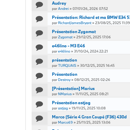
Audrey
par
Andrei
»
07/01/26, 2026 07:52
Présentation: Richard et ma BMW E34 5
par
RichardJamesBryant
»
23/08/25, 2025 11:39
Présentation Zygomat
par
Zygomat
»
29/12/25, 2025 17:06
e46lino - M3 E46
par
e46lino
»
31/10/24, 2024 22:21
présentation
par
TURQUAIS
»
30/12/25, 2025 16:45
Présentation
par
Destroy
»
08/12/25, 2025 02:26
[Présentation] Marius
par
NMarius
»
11/11/25, 2025 08:21
Présentation astjag
par
astjag
»
19/11/25, 2025 10:08
Marco (Série 4 Gran Coupé (F36) 430d
par
Marco69
»
25/11/25, 2025 13:06