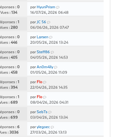
r
e
s
éponses :
0
par
HyunPrism
m
a
Vues :
134
16/07/26, 2026 06:48
e
g
s
e
éponses :
1
par
JC 56
s
Vues :
280
06/06/26, 2026 07:47
a
g
éponses :
0
par
Larsen
e
Vues :
446
20/05/26, 2026 13:24
éponses :
0
par
Steff86
Vues :
405
04/05/26, 2026 14:53
éponses :
0
par
An0m4lly
Vues :
458
01/05/26, 2026 11:09
éponses :
1
par
Flo
Vues :
394
22/04/26, 2026 14:35
éponses :
1
par
Flo
Vues :
689
08/04/26, 2026 04:31
éponses :
0
par
SebTs
Vues :
699
03/04/26, 2026 13:34
éponses :
6
par
ylegoec
Vues :
3036
27/03/26, 2026 13:13