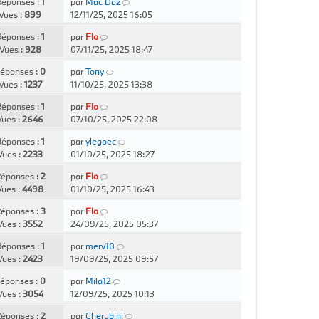
éponses :
1
par
Mac Daz
Vues :
899
12/11/25, 2025 16:05
éponses :
1
par
Flo
Vues :
928
07/11/25, 2025 18:47
éponses :
0
par
Tony
Vues :
1237
11/10/25, 2025 13:38
éponses :
1
par
Flo
Vues :
2646
07/10/25, 2025 22:08
éponses :
1
par
ylegoec
Vues :
2233
01/10/25, 2025 18:27
éponses :
2
par
Flo
Vues :
4498
01/10/25, 2025 16:43
éponses :
3
par
Flo
Vues :
3552
24/09/25, 2025 05:37
éponses :
1
par
merv10
Vues :
2423
19/09/25, 2025 09:57
éponses :
0
par
Mila12
Vues :
3054
12/09/25, 2025 10:13
éponses :
2
par
Cherubini