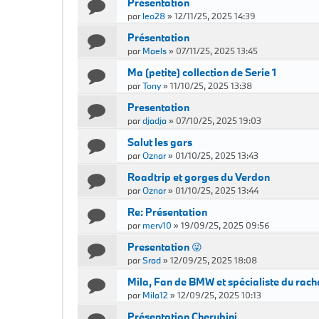
Présentation
par
leo28
»
12/11/25, 2025 14:39
Présentation
par
Maels
»
07/11/25, 2025 13:45
Ma (petite) collection de Serie 1
par
Tony
»
11/10/25, 2025 13:38
Presentation
par
djadja
»
07/10/25, 2025 19:03
Salut les gars
par
Oznar
»
01/10/25, 2025 13:43
Roadtrip et gorges du Verdon
par
Oznar
»
01/10/25, 2025 13:44
Re: Présentation
par
merv10
»
19/09/25, 2025 09:56
Presentation 😜
par
Srad
»
12/09/25, 2025 18:08
Mila, Fan de BMW et spécialiste du rach
par
Mila12
»
12/09/25, 2025 10:13
Présentation Cherubini