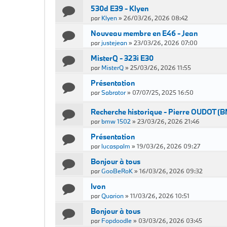
530d E39 - Klyen
par
Klyen
»
26/03/26, 2026 08:42
Nouveau membre en E46 - Jean
par
justejean
»
23/03/26, 2026 07:00
MisterQ - 323i E30
par
MisterQ
»
25/03/26, 2026 11:55
Présentation
par
Sabrator
»
07/07/25, 2025 16:50
Recherche historique - Pierre OUDOT (B
par
bmw 1502
»
23/03/26, 2026 21:46
Présentation
par
lucaspalm
»
19/03/26, 2026 09:27
Bonjour à tous
par
GooBeRoK
»
16/03/26, 2026 09:32
Ivon
par
Quarion
»
11/03/26, 2026 10:51
Bonjour à tous
par
Fopdoodle
»
03/03/26, 2026 03:45