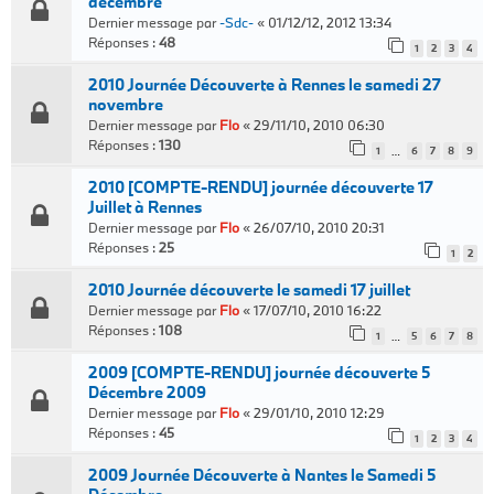
décembre
Dernier message par
-Sdc-
«
01/12/12, 2012 13:34
Réponses :
48
1
2
3
4
2010 Journée Découverte à Rennes le samedi 27
novembre
Dernier message par
Flo
«
29/11/10, 2010 06:30
Réponses :
130
1
6
7
8
9
…
2010 [COMPTE-RENDU] journée découverte 17
Juillet à Rennes
Dernier message par
Flo
«
26/07/10, 2010 20:31
Réponses :
25
1
2
2010 Journée découverte le samedi 17 juillet
Dernier message par
Flo
«
17/07/10, 2010 16:22
Réponses :
108
1
5
6
7
8
…
2009 [COMPTE-RENDU] journée découverte 5
Décembre 2009
Dernier message par
Flo
«
29/01/10, 2010 12:29
Réponses :
45
1
2
3
4
2009 Journée Découverte à Nantes le Samedi 5