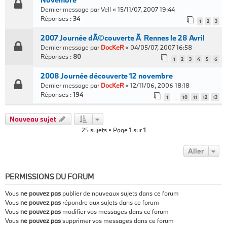
Dernier message par
Vell
«
15/11/07, 2007 19:44
Réponses :
34
1
2
3
2007 Journée dÃ©couverte Ã Rennes le 28 Avril
Dernier message par
DocKeR
«
04/05/07, 2007 16:58
Réponses :
80
1
2
3
4
5
6
2008 Journée découverte 12 novembre
Dernier message par
DocKeR
«
12/11/06, 2006 18:18
Réponses :
194
1
10
11
12
13
…
Nouveau sujet
25 sujets • Page
1
sur
1
Aller
PERMISSIONS DU FORUM
Vous
ne pouvez pas
publier de nouveaux sujets dans ce forum
Vous
ne pouvez pas
répondre aux sujets dans ce forum
Vous
ne pouvez pas
modifier vos messages dans ce forum
Vous
ne pouvez pas
supprimer vos messages dans ce forum