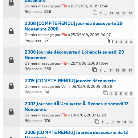
Décembre
Dernier message par
Flo
«
05/12/09, 2009 17:40
Réponses :
226
1
13
14
15
16
…
2008 [COMPTE RENDU] journée découverte 29
Novembre 2008
Dernier message par
Flo
«
25/09/09, 2009 06:07
Réponses :
57
1
2
3
4
2008 journée découverte à Lohéac le samedi 29
Novembre
Dernier message par
Flo
«
29/11/08, 2008 18:44
Réponses :
350
1
21
22
23
24
…
2015 [COMPTE-RENDU] journée découverte
Dernier message par
Vell
«
06/02/08, 2008 09:28
Réponses :
64
1
2
3
4
5
2007 Journée dÃ©couverte Ã Rennes le samedi 17
Novembre
Dernier message par
Flo
«
18/11/07, 2007 12:29
Réponses :
176
1
9
10
11
12
…
2006 [COMPTE RENDU] Journée découverte du 12
Novembre