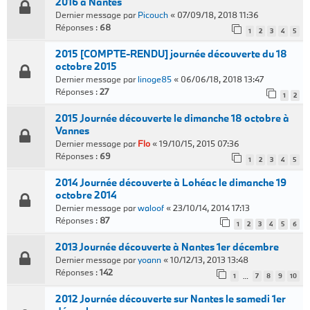
2016 à Nantes
Dernier message par
Picouch
«
07/09/18, 2018 11:36
Réponses :
68
1
2
3
4
5
2015 [COMPTE-RENDU] journée découverte du 18
octobre 2015
Dernier message par
linoge85
«
06/06/18, 2018 13:47
Réponses :
27
1
2
2015 Journée découverte le dimanche 18 octobre à
Vannes
Dernier message par
Flo
«
19/10/15, 2015 07:36
Réponses :
69
1
2
3
4
5
2014 Journée découverte à Lohéac le dimanche 19
octobre 2014
Dernier message par
waloof
«
23/10/14, 2014 17:13
Réponses :
87
1
2
3
4
5
6
2013 Journée découverte à Nantes 1er décembre
Dernier message par
yoann
«
10/12/13, 2013 13:48
Réponses :
142
1
7
8
9
10
…
2012 Journée découverte sur Nantes le samedi 1er