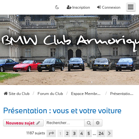
Inscription
Connexion
Site du Club
Forum du Club
Espace Membres du forum
Présentation : vous et votre voiture
Présentation : vous et votre voiture
Rechercher
Recherche avancée
Nouveau sujet
Page
1
sur
24
1187 sujets
1
2
3
4
5
24
…
Suivant