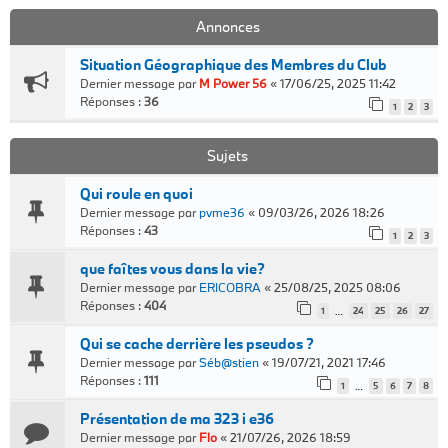
Annonces
Situation Géographique des Membres du Club
Dernier message par
M Power 56
«
17/06/25, 2025 11:42
Réponses :
36
1
2
3
Sujets
Qui roule en quoi
Dernier message par
pvme36
«
09/03/26, 2026 18:26
Réponses :
43
1
2
3
que faîtes vous dans la vie?
Dernier message par
ERICOBRA
«
25/08/25, 2025 08:06
Réponses :
404
1
24
25
26
27
…
Qui se cache derrière les pseudos ?
Dernier message par
Séb@stien
«
19/07/21, 2021 17:46
Réponses :
111
1
5
6
7
8
…
Présentation de ma 323 i e36
Dernier message par
Flo
«
21/07/26, 2026 18:59