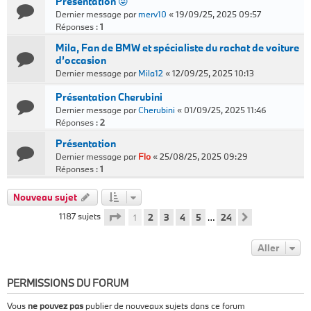
Presentation 😜
Dernier message par
merv10
«
19/09/25, 2025 09:57
Réponses :
1
Mila, Fan de BMW et spécialiste du rachat de voiture
d’occasion
Dernier message par
Mila12
«
12/09/25, 2025 10:13
Présentation Cherubini
Dernier message par
Cherubini
«
01/09/25, 2025 11:46
Réponses :
2
Présentation
Dernier message par
Flo
«
25/08/25, 2025 09:29
Réponses :
1
Nouveau sujet
Page
1
sur
24
1187 sujets
1
2
3
4
5
24
…
Suivant
Aller
PERMISSIONS DU FORUM
Vous
ne pouvez pas
publier de nouveaux sujets dans ce forum