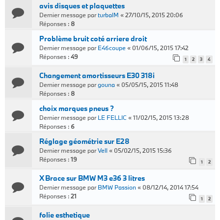
avis disques et plaquettes
Dernier message par
turbalM
«
27/10/15, 2015 20:06
Réponses :
8
Problème bruit coté arriere droit
Dernier message par
E46coupe
«
01/06/15, 2015 17:42
Réponses :
49
1
2
3
4
Changement amortisseurs E30 318i
Dernier message par
gouna
«
05/05/15, 2015 11:48
Réponses :
8
choix marques pneus ?
Dernier message par
LE FELLIC
«
11/02/15, 2015 13:28
Réponses :
6
Réglage géométrie sur E28
Dernier message par
Vell
«
05/02/15, 2015 15:36
Réponses :
19
1
2
X Brace sur BMW M3 e36 3 litres
Dernier message par
BMW Passion
«
08/12/14, 2014 17:54
Réponses :
21
1
2
folie esthetique