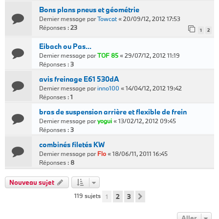
Bons plans pneus et géométrie
Dernier message par
Towcat
«
20/09/12, 2012 17:53
Réponses :
23
1
2
Eibach ou Pas...
Dernier message par
TOF 85
«
29/07/12, 2012 11:19
Réponses :
3
avis freinage E61 530dA
Dernier message par
inno100
«
14/04/12, 2012 19:42
Réponses :
1
bras de suspension arrière et flexible de frein
Dernier message par
yogui
«
13/02/12, 2012 09:45
Réponses :
3
combinés filetés KW
Dernier message par
Flo
«
18/06/11, 2011 16:45
Réponses :
8
Nouveau sujet
119 sujets
1
2
3
Suivant
Aller