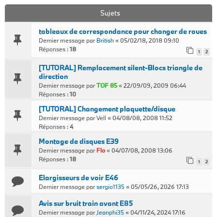
Sujets
tableaux de correspondance pour changer de roues
Dernier message par
British
«
05/02/18, 2018 09:10
Réponses :
18
1
2
[TUTORAL] Remplacement silent-Blocs triangle de
direction
Dernier message par
TOF 85
«
22/09/09, 2009 06:44
Réponses :
10
[TUTORAL] Changement plaquette/disque
Dernier message par
Vell
«
04/08/08, 2008 11:52
Réponses :
4
Montage de disques E39
Dernier message par
Flo
«
04/07/08, 2008 13:06
Réponses :
18
1
2
Elargisseurs de voir E46
Dernier message par
sergio1135
«
05/05/26, 2026 17:13
Avis sur bruit train avant E85
Dernier message par
Jeanphi35
«
04/11/24, 2024 17:16