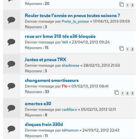
Réponses :
20
1
2
Rouler toute l'année en pneus toutes saisons ?
Dernier message par
Porte_la_poisse
«
17/06/13, 2013 09:59
Réponses :
3
roue arr bmw 318 tds e36 bloquée
Dernier message par
Vell
«
23/04/13, 2013 09:24
Réponses :
15
1
2
Jantes et pneus TRX
Dernier message par
sharknose
«
28/02/13, 2013 21:50
Réponses :
3
changement amortisseurs
Dernier message par
Flo
«
09/02/13, 2013 08:41
Réponses :
33
1
2
3
amortos e30
Dernier message par
cadillaco
«
05/02/13, 2013 12:11
Réponses :
8
disques frein 330d
Dernier message par
tdrhamon
«
24/09/12, 2012 22:43
Réponses :
11