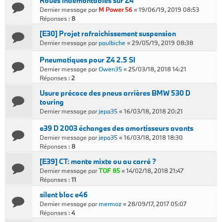
Roues indémontables sur Z4
Dernier message par
M Power 56
«
19/06/19, 2019 08:53
Réponses :
8
[E30] Projet rafraichissement suspension
Dernier message par
paulbiche
«
29/05/19, 2019 08:38
Pneumatiques pour Z4 2.5 SI
Dernier message par
Owen35
«
25/03/18, 2018 14:21
Réponses :
2
Usure précoce des pneus arrières BMW 530 D
touring
Dernier message par
jepa35
«
16/03/18, 2018 20:21
e39 D 2003 échanges des amortisseurs avants
Dernier message par
jepa35
«
16/03/18, 2018 18:30
Réponses :
8
[E39] CT: monte mixte ou au carré ?
Dernier message par
TOF 85
«
14/02/18, 2018 21:47
Réponses :
11
silent bloc e46
Dernier message par
mermoz
«
28/09/17, 2017 05:07
Réponses :
4