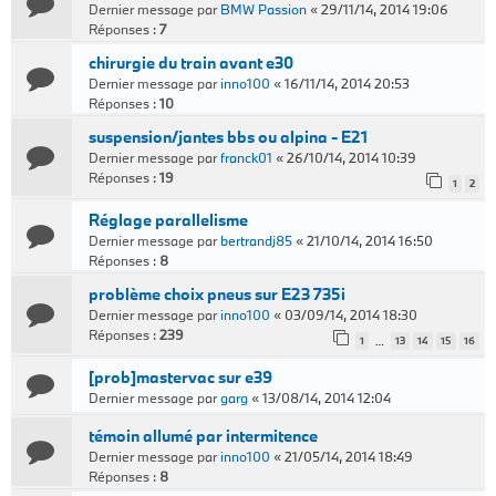
Dernier message par
BMW Passion
«
29/11/14, 2014 19:06
Réponses :
7
chirurgie du train avant e30
Dernier message par
inno100
«
16/11/14, 2014 20:53
Réponses :
10
suspension/jantes bbs ou alpina - E21
Dernier message par
franck01
«
26/10/14, 2014 10:39
Réponses :
19
1
2
Réglage parallelisme
Dernier message par
bertrandj85
«
21/10/14, 2014 16:50
Réponses :
8
problème choix pneus sur E23 735i
Dernier message par
inno100
«
03/09/14, 2014 18:30
Réponses :
239
1
13
14
15
16
…
[prob]mastervac sur e39
Dernier message par
garg
«
13/08/14, 2014 12:04
témoin allumé par intermitence
Dernier message par
inno100
«
21/05/14, 2014 18:49
Réponses :
8