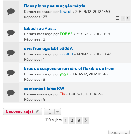
Bons plans pneus et géométrie
Dernier message par
Towcat
«
20/09/12, 2012 17:53
Réponses :
23
1
2
Eibach ou Pas...
Dernier message par
TOF 85
«
29/07/12, 2012 11:19
Réponses :
3
avis freinage E61 530dA
Dernier message par
inno100
«
14/04/12, 2012 19:42
Réponses :
1
bras de suspension arrière et flexible de frein
Dernier message par
yogui
«
13/02/12, 2012 09:45
Réponses :
3
combinés filetés KW
Dernier message par
Flo
«
18/06/11, 2011 16:45
Réponses :
8
Nouveau sujet
119 sujets
1
2
3
Suivant
Aller