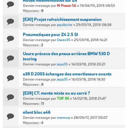
Roues indémontables sur Z4
Dernier message par
M Power 56
«
19/06/19, 2019 08:53
Réponses :
8
[E30] Projet rafraichissement suspension
Dernier message par
paulbiche
«
29/05/19, 2019 08:38
Pneumatiques pour Z4 2.5 SI
Dernier message par
Owen35
«
25/03/18, 2018 14:21
Réponses :
2
Usure précoce des pneus arrières BMW 530 D
touring
Dernier message par
jepa35
«
16/03/18, 2018 20:21
e39 D 2003 échanges des amortisseurs avants
Dernier message par
jepa35
«
16/03/18, 2018 18:30
Réponses :
8
[E39] CT: monte mixte ou au carré ?
Dernier message par
TOF 85
«
14/02/18, 2018 21:47
Réponses :
11
silent bloc e46
Dernier message par
mermoz
«
28/09/17, 2017 05:07
Réponses :
4