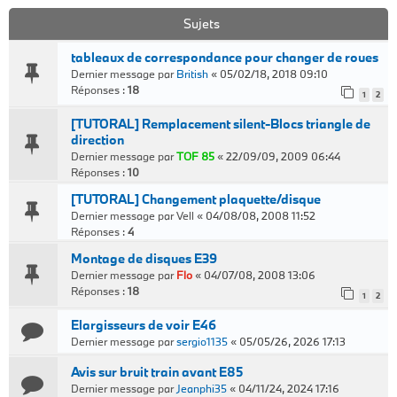
Sujets
tableaux de correspondance pour changer de roues
Dernier message par
British
«
05/02/18, 2018 09:10
Réponses :
18
1
2
[TUTORAL] Remplacement silent-Blocs triangle de
direction
Dernier message par
TOF 85
«
22/09/09, 2009 06:44
Réponses :
10
[TUTORAL] Changement plaquette/disque
Dernier message par
Vell
«
04/08/08, 2008 11:52
Réponses :
4
Montage de disques E39
Dernier message par
Flo
«
04/07/08, 2008 13:06
Réponses :
18
1
2
Elargisseurs de voir E46
Dernier message par
sergio1135
«
05/05/26, 2026 17:13
Avis sur bruit train avant E85
Dernier message par
Jeanphi35
«
04/11/24, 2024 17:16