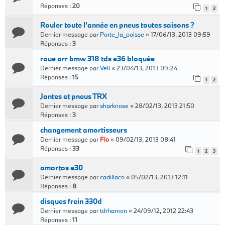
Réponses :
20
1
2
Rouler toute l'année en pneus toutes saisons ?
Dernier message par
Porte_la_poisse
«
17/06/13, 2013 09:59
Réponses :
3
roue arr bmw 318 tds e36 bloquée
Dernier message par
Vell
«
23/04/13, 2013 09:24
Réponses :
15
1
2
Jantes et pneus TRX
Dernier message par
sharknose
«
28/02/13, 2013 21:50
Réponses :
3
changement amortisseurs
Dernier message par
Flo
«
09/02/13, 2013 08:41
Réponses :
33
1
2
3
amortos e30
Dernier message par
cadillaco
«
05/02/13, 2013 12:11
Réponses :
8
disques frein 330d
Dernier message par
tdrhamon
«
24/09/12, 2012 22:43
Réponses :
11