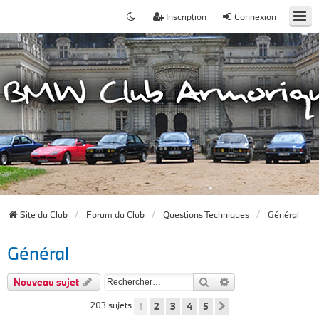
Inscription
Connexion
Site du Club
Forum du Club
Questions Techniques
Général
Général
Rechercher
Recherche avancée
Nouveau sujet
203 sujets
1
2
3
4
5
Suivant