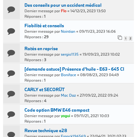
Des conseils pour un accident médical
Dernier message par
Flo
«
14/12/23, 2023 13:50
Réponses :
1
Fiabilité et conseils
Dernier message par
Nointian
«
09/11/23, 2023 16:06
Réponses :
29
1
2
Ratés en reprise
Dernier message par
sergio1135
«
19/09/23, 2023 10:02
Réponses :
3
[demande astuce] Présence d'huile - E63 - 645 CI
Dernier message par
Boniface
«
08/08/23, 2023 04:49
Réponses :
1
CARLY et SECORÜT
Dernier message par
Mac Daz
«
27/09/22, 2022 09:24
Réponses :
4
Code option BMW E46 compact
Dernier message par
yogui
«
09/11/21, 2021 10:03
Réponses :
1
Revue technique e28
Dernier message par
Franck196569
«
22/04/21, 2021 07:23