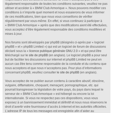
légalement responsable de toutes les conditions suivantes, veuillez ne pas
utiliser et accéder à « BMW Club Armorique ». Nous pouvons modifier ces
conditions à n’importe quel moment et nous essaierons de vous informer
de ces modifications, bien que nous vous conseillons de vérifier
régulièrement par vous-même. En effet, si vous continuez à participer à
« BMW Club Armorique » après que des modifications aient été effectuées,
vous acceptez d’être légalement responsable des conditions modifiées et
mises à jour.
Nos forums sont développés par phpBB (désignés ci-après par « logiciel
phpBB » et « phpBB Limited ») qui est un logiciel de forum de discussions
déclaré sous la «
licence publique générale GNU 2.0
» et qui peut être
téléchargé sur
le site de phpBB
(en anglais). Le logiciel phpBB a pour seul
but de faciliter les discussions sur internet et phpBB Limited ne peut en
aucun cas être tenu comme responsable de la conduite et du contenu que
nous acceptons et que nous n’acceptons pas. Pour plus d’informations
concernant phpBB, veuillez consulter
le site de phpBB
(en anglais).
Vous acceptez de ne publier aucun contenu à caractère abusif, obscène,
vulgaire, diffamatoire, choquant, menaçant, pornographique, etc. qui
pourrait transgresser la législation de votre pays, du pays dans lequel le
serveur de « BMW Club Armorique » est hébergé ou encore la loi
internationale. Si vous ne respectez pas ces dispositions, vous vous
exposez à un bannissement immédiat et définitif et nous nous réservons le
droit d’avertir votre fournisseur d’accès à internet et les autorités officielles.
L’adresse IP de tous les messages est enregistrée afin d’aider au