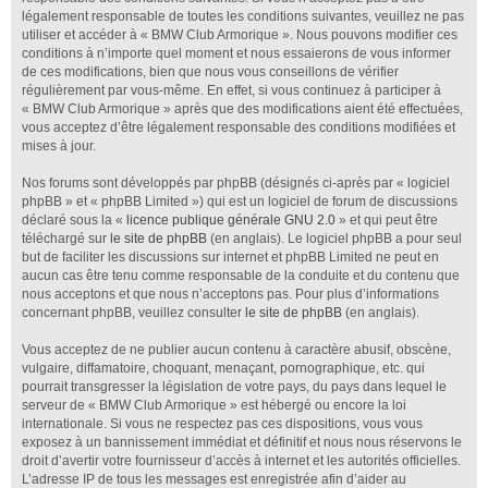
légalement responsable de toutes les conditions suivantes, veuillez ne pas
utiliser et accéder à « BMW Club Armorique ». Nous pouvons modifier ces
conditions à n’importe quel moment et nous essaierons de vous informer
de ces modifications, bien que nous vous conseillons de vérifier
régulièrement par vous-même. En effet, si vous continuez à participer à
« BMW Club Armorique » après que des modifications aient été effectuées,
vous acceptez d’être légalement responsable des conditions modifiées et
mises à jour.
Nos forums sont développés par phpBB (désignés ci-après par « logiciel
phpBB » et « phpBB Limited ») qui est un logiciel de forum de discussions
déclaré sous la «
licence publique générale GNU 2.0
» et qui peut être
téléchargé sur
le site de phpBB
(en anglais). Le logiciel phpBB a pour seul
but de faciliter les discussions sur internet et phpBB Limited ne peut en
aucun cas être tenu comme responsable de la conduite et du contenu que
nous acceptons et que nous n’acceptons pas. Pour plus d’informations
concernant phpBB, veuillez consulter
le site de phpBB
(en anglais).
Vous acceptez de ne publier aucun contenu à caractère abusif, obscène,
vulgaire, diffamatoire, choquant, menaçant, pornographique, etc. qui
pourrait transgresser la législation de votre pays, du pays dans lequel le
serveur de « BMW Club Armorique » est hébergé ou encore la loi
internationale. Si vous ne respectez pas ces dispositions, vous vous
exposez à un bannissement immédiat et définitif et nous nous réservons le
droit d’avertir votre fournisseur d’accès à internet et les autorités officielles.
L’adresse IP de tous les messages est enregistrée afin d’aider au