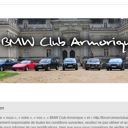
on
 « nous », « notre », « nos », « BMW Club Armorique » et « http://forum.bmwclubar
alement responsable de toutes les conditions suivantes, veuillez ne pas utiliser e
e vous informer de ces modifications, bien que nous vous conseillons de vérifier r