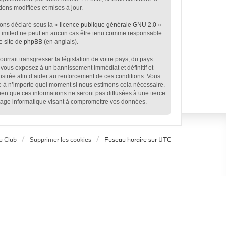
ons modifiées et mises à jour.
ions déclaré sous la «
licence publique générale GNU 2.0
»
BB Limited ne peut en aucun cas être tenu comme responsable
le site de phpBB
(en anglais).
rrait transgresser la législation de votre pays, du pays
 vous exposez à un bannissement immédiat et définitif et
egistrée afin d’aider au renforcement de ces conditions. Vous
age à n’importe quel moment si nous estimons cela nécessaire.
en que ces informations ne seront pas diffusées à une tierce
tage informatique visant à compromettre vos données.
u Club
Supprimer les cookies
Fuseau horaire sur
UTC