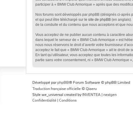
participer à « BMW Club Armorique » après que des modificat
Nos forums sont développés par phpBB (désignés ci-après par
et qui peut être téléchargé sur
le site de phpBB
(en anglais).
de la conduite et du contenu que nous acceptons et que nou
Vous acceptez de ne publier aucun contenu à caractère abusif
dans lequel le serveur de « BMW Club Armorique » est héberg
nous nous réservons le droit d’avertir votre fournisseur d’acc
acceptez le fait que « BMW Club Armorique » ait le droit de 
En tant qu’utilisateur, vous acceptez que toutes les informa
partie sans votre consentement, ni « BMW Club Armorique »,
Développé par
phpBB
® Forum Software © phpBB Limited
Traduction française officielle
©
Qiaeru
Style we_universal created by
INVENTEA
|
nextgen
Confidentialité
|
Conditions