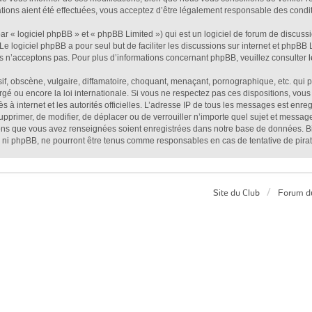
ions aient été effectuées, vous acceptez d’être légalement responsable des conditi
 « logiciel phpBB » et « phpBB Limited ») qui est un logiciel de forum de discuss
 Le logiciel phpBB a pour seul but de faciliter les discussions sur internet et php
s n’acceptons pas. Pour plus d’informations concernant phpBB, veuillez consulter
, obscène, vulgaire, diffamatoire, choquant, menaçant, pornographique, etc. qui pou
é ou encore la loi internationale. Si vous ne respectez pas ces dispositions, vous
ès à internet et les autorités officielles. L’adresse IP de tous les messages est enr
supprimer, de modifier, de déplacer ou de verrouiller n’importe quel sujet et mess
tions que vous avez renseignées soient enregistrées dans notre base de données. Bi
 ni phpBB, ne pourront être tenus comme responsables en cas de tentative de pira
Site du Club
Forum d