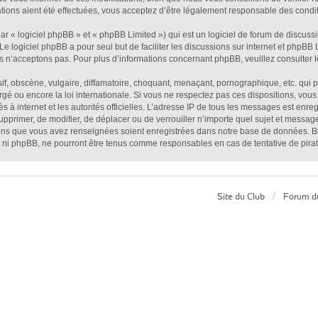
ions aient été effectuées, vous acceptez d’être légalement responsable des conditi
 « logiciel phpBB » et « phpBB Limited ») qui est un logiciel de forum de discuss
 Le logiciel phpBB a pour seul but de faciliter les discussions sur internet et php
s n’acceptons pas. Pour plus d’informations concernant phpBB, veuillez consulter
, obscène, vulgaire, diffamatoire, choquant, menaçant, pornographique, etc. qui pou
é ou encore la loi internationale. Si vous ne respectez pas ces dispositions, vous
ès à internet et les autorités officielles. L’adresse IP de tous les messages est enr
supprimer, de modifier, de déplacer ou de verrouiller n’importe quel sujet et mess
tions que vous avez renseignées soient enregistrées dans notre base de données. Bi
 ni phpBB, ne pourront être tenus comme responsables en cas de tentative de pira
Site du Club
Forum d