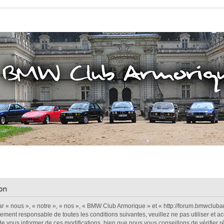
on
 « nous », « notre », « nos », « BMW Club Armorique » et « http://forum.bmwclubar
alement responsable de toutes les conditions suivantes, veuillez ne pas utiliser e
e vous informer de ces modifications, bien que nous vous conseillons de vérifier r