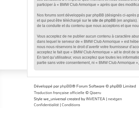
participer à « BMW Club Armorique » après que des modificat
Nos forums sont développés par phpBB (désignés ci-après par
et qui peut être téléchargé sur
le site de phpBB
(en anglais).
de la conduite et du contenu que nous acceptons et que nou
Vous acceptez de ne publier aucun contenu à caractère abusif
dans lequel le serveur de « BMW Club Armorique » est héberg
nous nous réservons le droit d’avertir votre fournisseur d’acc
acceptez le fait que « BMW Club Armorique » ait le droit de 
En tant qu’utilisateur, vous acceptez que toutes les informa
partie sans votre consentement, ni « BMW Club Armorique »,
Développé par
phpBB
® Forum Software © phpBB Limited
Traduction française officielle
©
Qiaeru
Style we_universal created by
INVENTEA
|
nextgen
Confidentialité
|
Conditions