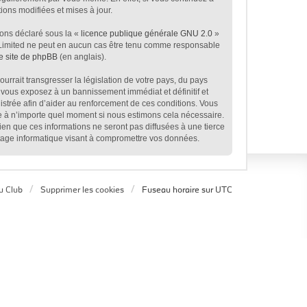
ons modifiées et mises à jour.
ions déclaré sous la «
licence publique générale GNU 2.0
»
BB Limited ne peut en aucun cas être tenu comme responsable
le site de phpBB
(en anglais).
rrait transgresser la législation de votre pays, du pays
 vous exposez à un bannissement immédiat et définitif et
egistrée afin d’aider au renforcement de ces conditions. Vous
age à n’importe quel moment si nous estimons cela nécessaire.
en que ces informations ne seront pas diffusées à une tierce
tage informatique visant à compromettre vos données.
u Club
Supprimer les cookies
Fuseau horaire sur
UTC