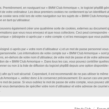
es. Premièrement, en naviguant sur « BMW Club Armorique », le logiciel phpBB génè
t de votre ordinateur. Les deux premiers cookies ne contiennent qu’un identifiant ut
 cookie sera créé lors de votre navigation sur les sujets de « BMW Club Armorique 
 en tant qu’utilisateur.
pouvons également créer une quatrième sorte de cookies, externes au document qu
formations que vous nous envoyez et que nous collectons. Ceci peut correspondre 
morique » (désignée ci-après par « votre compte ») et les messages que vous publiez
ésigné ci-après par « votre nom d’utilisateur ») et un mot de passe personnel vous
l personnelle. Les informations de votre compte sur « BMW Club Armorique » sont p
ons, en-dehors de votre nom d’utilisateur, de votre mot de passe et de votre adres
iscrétion de « BMW Club Armorique ». Dans tous les cas, vous pouvez contrôler quell
ner ou non à la liste de diffusion du logiciel phpBB depuis une option disponible 
) afin qu’il soit sécurisé. Cependant, il est recommandé de ne pas utiliser le même 
ub Armorique », veillez donc à le conservez précieusement. En aucun cas une per
re mot de passe. Si vous oubliez le mot de passe de votre compte, vous pouvez utili
ité vous demandera de spécifier votre nom d’utilisateur et votre adresse de courrie
.
Site du Club
Forum d