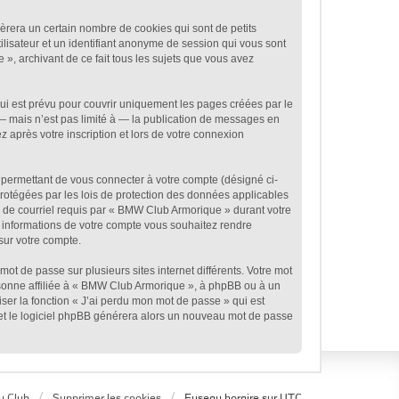
rera un certain nombre de cookies qui sont de petits
ilisateur et un identifiant anonyme de session qui vous sont
», archivant de ce fait tous les sujets que vous avez
i est prévu pour couvrir uniquement les pages créées par le
— mais n’est pas limité à — la publication de messages en
 après votre inscription et lors de votre connexion
 permettant de vous connecter à votre compte (désigné ci-
rotégées par les lois de protection des données applicables
se de courriel requis par « BMW Club Armorique » durant votre
es informations de votre compte vous souhaitez rendre
sur votre compte.
mot de passe sur plusieurs sites internet différents. Votre mot
sonne affiliée à « BMW Club Armorique », à phpBB ou à un
ser la fonction « J’ai perdu mon mot de passe » qui est
l et le logiciel phpBB générera alors un nouveau mot de passe
u Club
Supprimer les cookies
Fuseau horaire sur
UTC