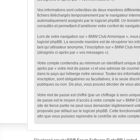
Vos informations sont collectées de deux manières différent
fichiers téléchargés temporairement par le navigateur interne
automatiquement assignés par le logiciel phpBB. Un troisième
consultés et permettant d’améliorer votre confort de navigation
Lors de votre navigation sur « BMW Club Armorique », nous 
logiciel phpBB. La seconde manière est de récupérer les in
tant qu’utilisateur anonyme, l’inscription sur « BMW Club Ar
(désignés ci-après par « vos messages »).
Votre compte contiendra au minimum un identifiant unique (d
après par « votre mot de passe ») et une adresse de courrie
dans le pays qui héberge notre serveur. Toutes les informati
inscription, sont obligatoires ou facultatives, à la seule d
publiques ou non. De plus, vous pouvez décider de vous abon
Votre mot de passe est chiffré (par un chiffrage à sens unique
de passe est le moyen d’accès à votre compte sur « BMW Cl
site de tierce partie ne peut vous demander légitimement vot
proposée par défaut sur le logiciel phpBB. Cette fonctionnal
afin que vous puissiez reprendre le contrôle de votre compte
Développé par
phpBB
® Forum Software © phpBB Limited