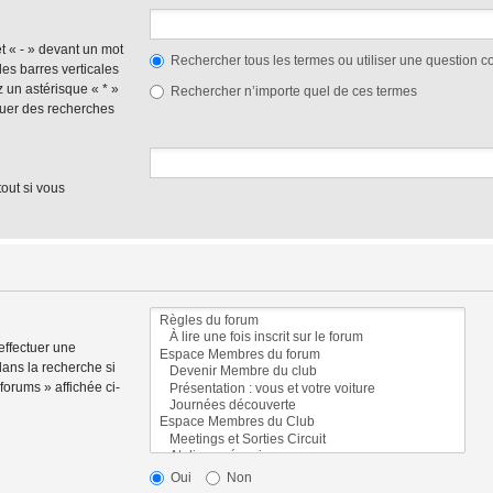
et « - » devant un mot
Rechercher tous les termes ou utiliser une question
des barres verticales
ez un astérisque « * »
Rechercher n’importe quel de ces termes
tuer des recherches
out si vous
effectuer une
ans la recherche si
orums » affichée ci-
Oui
Non