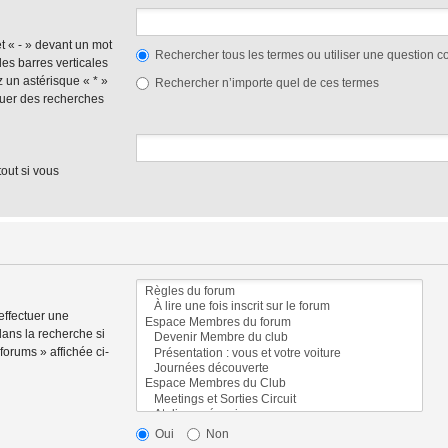
et « - » devant un mot
Rechercher tous les termes ou utiliser une question
des barres verticales
ez un astérisque « * »
Rechercher n’importe quel de ces termes
tuer des recherches
out si vous
effectuer une
ans la recherche si
orums » affichée ci-
Oui
Non