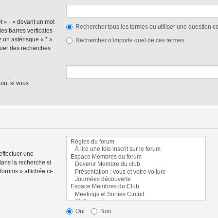
et « - » devant un mot
Rechercher tous les termes ou utiliser une question
des barres verticales
ez un astérisque « * »
Rechercher n’importe quel de ces termes
tuer des recherches
out si vous
effectuer une
ans la recherche si
orums » affichée ci-
Oui
Non