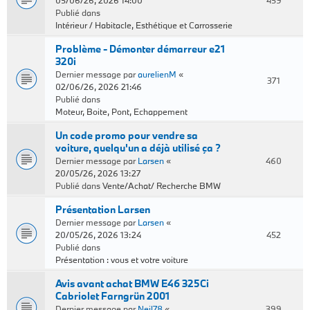
05/06/26, 2026 14:00
459
Publié dans
Intérieur / Habitacle, Esthétique et Carrosserie
Problème - Démonter démarreur e21
320i
Dernier message par
aurelienM
«
371
02/06/26, 2026 21:46
Publié dans
Moteur, Boite, Pont, Echappement
Un code promo pour vendre sa
voiture, quelqu'un a déjà utilisé ça ?
Dernier message par
Larsen
«
460
20/05/26, 2026 13:27
Publié dans
Vente/Achat/ Recherche BMW
Présentation Larsen
Dernier message par
Larsen
«
20/05/26, 2026 13:24
452
Publié dans
Présentation : vous et votre voiture
Avis avant achat BMW E46 325Ci
Cabriolet Farngrün 2001
Dernier message par
Neil78
«
399